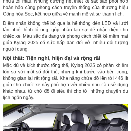
nhựa tối màu. Những đường nét thiết kế sắc sảo phối hợp
hoàn hảo cùng phong cách truyền thống của thương hiệu
Cộng hòa Séc, kết hợp giữa vẻ mạnh mẽ và sự thanh lịch.
Điểm nhấn không thể bỏ qua là hệ thống đèn LED và lưới
tản nhiệt hình tổ ong, góp phần tạo sự dễ nhận diện cho
chiếc xe. Màu sắc đa dạng và phong cách thiết kế mềm mại
giúp Kylaq 2025 có sức hấp dẫn đối với nhiều đối tượng
người dùng.
Nội thất: Tiện nghi, hiện đại và rộng rãi
Mặc dù về kích thước tổng thể, Kylaq 2025 có phần khiêm
tốn so với một số đối thủ, nhưng khi bước vào bên trong,
không gian lại rất rộng rãi. Khả năng chứa đồ lên tới 446 lít
giúp cho chiếc xe này phù hợp với nhiều nhu cầu sử dụng
khác nhau, từ chở đồ đi siêu thị cho tới những chuyến du
lịch ngắn ngày.