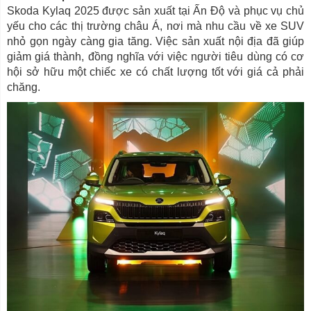
Skoda Kylaq 2025 được sản xuất tại Ấn Độ và phục vụ chủ
yếu cho các thị trường châu Á, nơi mà nhu cầu về xe SUV
nhỏ gọn ngày càng gia tăng. Việc sản xuất nội địa đã giúp
giảm giá thành, đồng nghĩa với việc người tiêu dùng có cơ
hội sở hữu một chiếc xe có chất lượng tốt với giá cả phải
chăng.