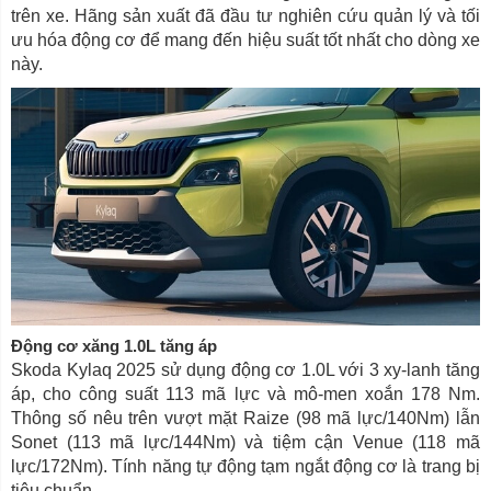
trên xe. Hãng sản xuất đã đầu tư nghiên cứu quản lý và tối
ưu hóa động cơ để mang đến hiệu suất tốt nhất cho dòng xe
này.
Động cơ xăng 1.0L tăng áp
Skoda Kylaq 2025 sử dụng động cơ 1.0L với 3 xy-lanh tăng
áp, cho công suất 113 mã lực và mô-men xoắn 178 Nm.
Thông số nêu trên vượt mặt Raize (98 mã lực/140Nm) lẫn
Sonet (113 mã lực/144Nm) và tiệm cận Venue (118 mã
lực/172Nm). Tính năng tự động tạm ngắt động cơ là trang bị
tiêu chuẩn.