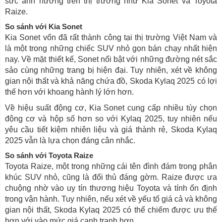
sức ảnh hưởng trên thị trường như Kia Sonet và Toyota
Raize.
So sánh với Kia Sonet
Kia Sonet vốn đã rất thành công tại thị trường Việt Nam và
là một trong những chiếc SUV nhỏ gọn bán chạy nhất hiện
nay. Về mặt thiết kế, Sonet nổi bật với những đường nét sắc
sảo cùng những trang bị hiện đại. Tuy nhiên, xét về không
gian nội thất và khả năng chứa đồ, Skoda Kylaq 2025 có lợi
thế hơn với khoang hành lý lớn hơn.
Về hiệu suất động cơ, Kia Sonet cung cấp nhiều tùy chọn
động cơ và hộp số hơn so với Kylaq 2025, tuy nhiên nếu
yêu cầu tiết kiệm nhiên liệu và giá thành rẻ, Skoda Kylaq
2025 vẫn là lựa chọn đáng cân nhắc.
So sánh với Toyota Raize
Toyota Raize, một trong những cái tên đình đám trong phân
khúc SUV nhỏ, cũng là đối thủ đáng gờm. Raize được ưa
chuộng nhờ vào uy tín thương hiệu Toyota và tính ổn định
trong vận hành. Tuy nhiên, nếu xét về yếu tố giá cả và không
gian nội thất, Skoda Kylaq 2025 có thể chiếm được ưu thế
hơn với vào mức giá cạnh tranh hơn.