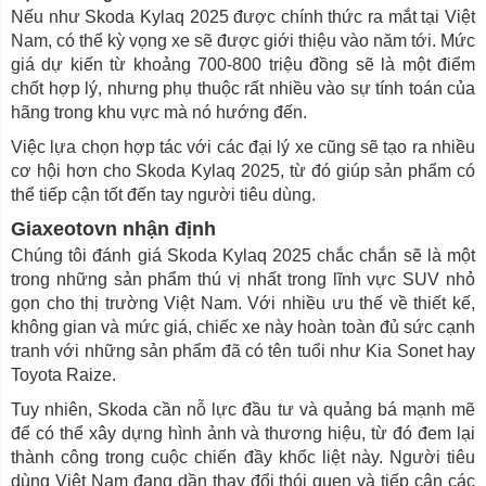
Nếu như Skoda Kylaq 2025 được chính thức ra mắt tại Việt
Nam, có thể kỳ vọng xe sẽ được giới thiệu vào năm tới. Mức
giá dự kiến từ khoảng 700-800 triệu đồng sẽ là một điểm
chốt hợp lý, nhưng phụ thuộc rất nhiều vào sự tính toán của
hãng trong khu vực mà nó hướng đến.
Việc lựa chọn hợp tác với các đại lý xe cũng sẽ tạo ra nhiều
cơ hội hơn cho Skoda Kylaq 2025, từ đó giúp sản phẩm có
thể tiếp cận tốt đến tay người tiêu dùng.
Giaxeotovn nhận định
Chúng tôi đánh giá Skoda Kylaq 2025 chắc chắn sẽ là một
trong những sản phẩm thú vị nhất trong lĩnh vực SUV nhỏ
gọn cho thị trường Việt Nam. Với nhiều ưu thế về thiết kế,
không gian và mức giá, chiếc xe này hoàn toàn đủ sức cạnh
tranh với những sản phẩm đã có tên tuổi như Kia Sonet hay
Toyota Raize.
Tuy nhiên, Skoda cần nỗ lực đầu tư và quảng bá mạnh mẽ
để có thể xây dựng hình ảnh và thương hiệu, từ đó đem lại
thành công trong cuộc chiến đầy khốc liệt này. Người tiêu
dùng Việt Nam đang dần thay đổi thói quen và tiếp cận các