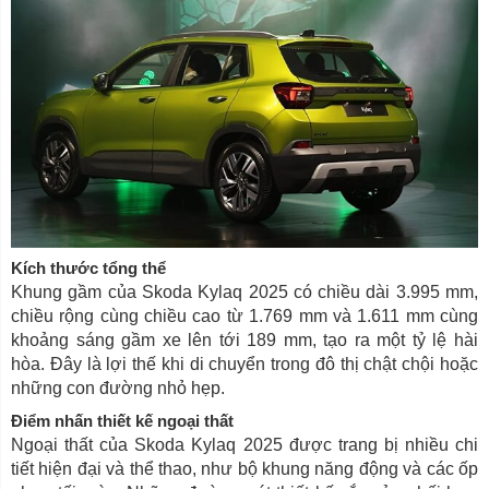
Kích thước tổng thể
Khung gầm của Skoda Kylaq 2025 có chiều dài 3.995 mm,
chiều rộng cùng chiều cao từ 1.769 mm và 1.611 mm cùng
khoảng sáng gầm xe lên tới 189 mm, tạo ra một tỷ lệ hài
hòa. Đây là lợi thế khi di chuyển trong đô thị chật chội hoặc
những con đường nhỏ hẹp.
Điểm nhấn thiết kế ngoại thất
Ngoại thất của Skoda Kylaq 2025 được trang bị nhiều chi
tiết hiện đại và thể thao, như bộ khung năng động và các ốp