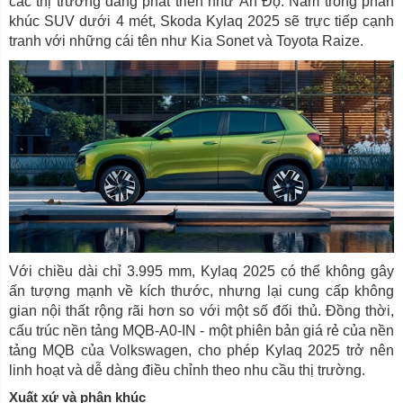
các thị trường đang phát triển như Ấn Độ. Nằm trong phân
khúc SUV dưới 4 mét, Skoda Kylaq 2025 sẽ trực tiếp cạnh
tranh với những cái tên như Kia Sonet và Toyota Raize.
Với chiều dài chỉ 3.995 mm, Kylaq 2025 có thể không gây
ấn tượng mạnh về kích thước, nhưng lại cung cấp không
gian nội thất rộng rãi hơn so với một số đối thủ. Đồng thời,
cấu trúc nền tảng MQB-A0-IN - một phiên bản giá rẻ của nền
tảng MQB của Volkswagen, cho phép Kylaq 2025 trở nên
linh hoạt và dễ dàng điều chỉnh theo nhu cầu thị trường.
Xuất xứ và phân khúc