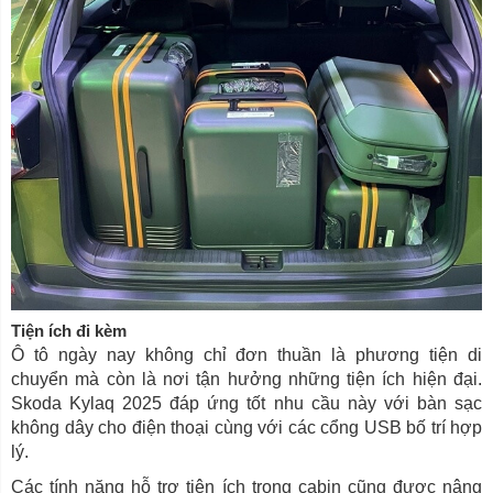
Tiện ích đi kèm
Ô tô ngày nay không chỉ đơn thuần là phương tiện di
chuyển mà còn là nơi tận hưởng những tiện ích hiện đại.
Skoda Kylaq 2025 đáp ứng tốt nhu cầu này với bàn sạc
không dây cho điện thoại cùng với các cổng USB bố trí hợp
lý.
Các tính năng hỗ trợ tiện ích trong cabin cũng được nâng