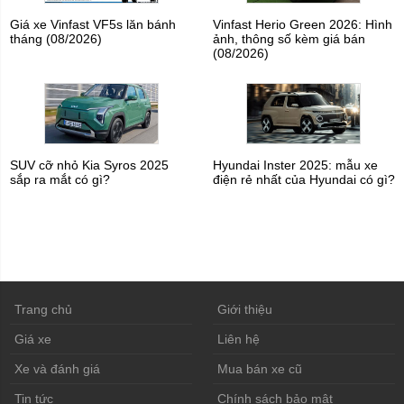
Giá xe Vinfast VF5s lăn bánh
Vinfast Herio Green 2026: Hình
tháng (08/2026)
ảnh, thông số kèm giá bán
(08/2026)
SUV cỡ nhỏ Kia Syros 2025
Hyundai Inster 2025: mẫu xe
sắp ra mắt có gì?
điện rẻ nhất của Hyundai có gì?
Trang chủ
Giới thiệu
Giá xe
Liên hệ
Xe và đánh giá
Mua bán xe cũ
Tin tức
Chính sách bảo mật