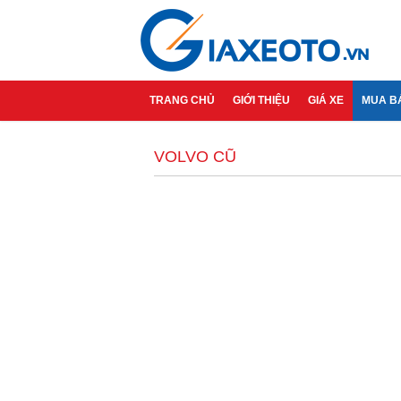
TRANG CHỦ
GIỚI THIỆU
GIÁ XE
MUA B
VOLVO CŨ