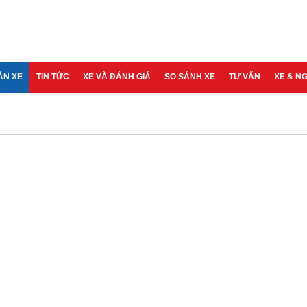
ÁN XE
TIN TỨC
XE VÀ ĐÁNH GIÁ
SO SÁNH XE
TƯ VẤN
XE & N