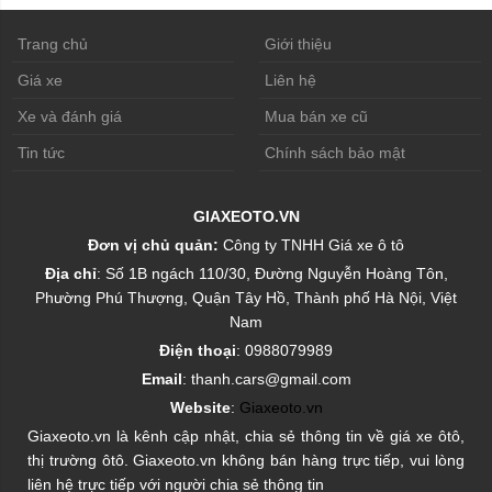
Trang chủ
Giới thiệu
Giá xe
Liên hệ
Xe và đánh giá
Mua bán xe cũ
Tin tức
Chính sách bảo mật
GIAXEOTO.VN
Đơn vị chủ quản:
Công ty TNHH Giá xe ô tô
Địa chỉ
: Số 1B ngách 110/30, Đường Nguyễn Hoàng Tôn,
Phường Phú Thượng, Quận Tây Hồ, Thành phố Hà Nội, Việt
Nam
Điện thoại
: 0988079989
Email
: thanh.cars@gmail.com
Website
:
Giaxeoto.vn
Giaxeoto.vn là kênh cập nhật, chia sẻ thông tin về giá xe ôtô,
thị trường ôtô. Giaxeoto.vn không bán hàng trực tiếp, vui lòng
liên hệ trực tiếp với người chia sẻ thông tin