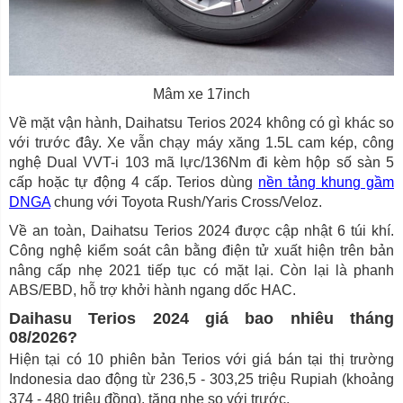
Mâm xe 17inch
Về mặt vận hành, Daihatsu Terios 2024 không có gì khác so
với trước đây. Xe vẫn chạy máy xăng 1.5L cam kép, công
nghệ Dual VVT-i 103 mã lực/136Nm đi kèm hộp số sàn 5
cấp hoặc tự động 4 cấp. Terios dùng
nền tảng khung gầm
DNGA
chung với Toyota Rush/Yaris Cross/Veloz.
Về an toàn, Daihatsu Terios 2024 được cập nhật 6 túi khí.
Công nghệ kiểm soát cân bằng điện tử xuất hiện trên bản
nâng cấp nhẹ 2021 tiếp tục có mặt lại. Còn lại là phanh
ABS/EBD, hỗ trợ khởi hành ngang dốc HAC.
Daihasu Terios 2024 giá bao nhiêu tháng
08/2026?
Hiện tại có 10 phiên bản Terios với giá bán tại thị trường
Indonesia dao động từ 236,5 - 303,25 triệu Rupiah (khoảng
374 - 480 triệu đồng), tăng nhẹ so với trước.