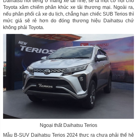
Daihatsu nổi tiếng ở mảng xe tải nhẹ, sẽ là một cơ hội cho
Toyota xâm chiếm phân khúc xe tải thương mại. Ngoài ra,
nếu phân phối cả xe du lịch, chẳng hạn chiếc SUB Terios thì
mức giá sẽ rẻ hơn do đóng thương hiệu Daihatsu chứ
không phải Toyota.
Ngoại thất Daihatsu Terios
Mẫu B-SUV Daihatsu Terios 2024 thực ra chưa phải thế hệ