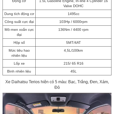
Động cơ
1.5L Gasoline Engine, In-line 4 Cylinder 16
Valve DOHC
Dung tích động cơ
1495cc
Công suất cực đại
103Hp / 6000rpm
Mô-men xoắn cực
136Nm / 4400 rpm
đại
Hộp số
5MT/4AT
Mức tiêu hao
4,5L/100km
nhiên liệu
Lốp xe
215/ 65 R16
Bình nhiên liệu
45L
Xe Daihatsu Terios hiện có 5 màu: Bạc, Trắng, Đen, Xám,
Đỏ