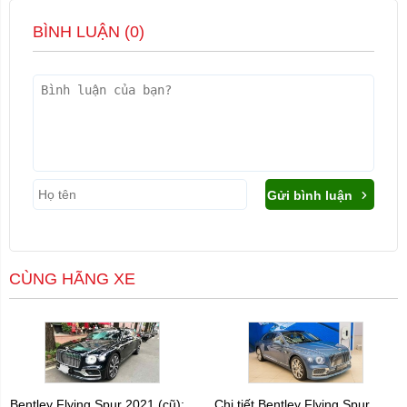
BÌNH LUẬN (
0
)
Gửi bình luận
CÙNG HÃNG XE
Bentley Flying Spur 2021 (cũ):
Chi tiết Bentley Flying Spur