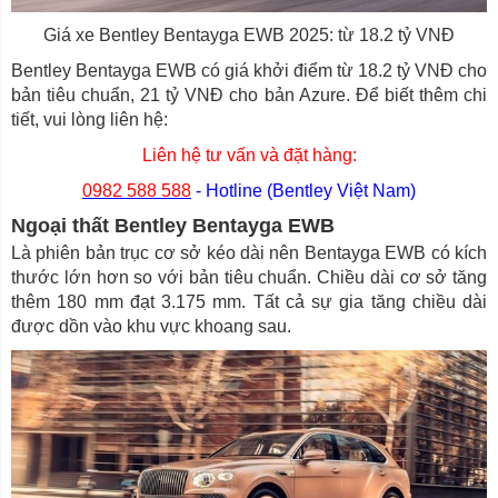
Giá xe Bentley Bentayga EWB 2025: từ 18.2 tỷ VNĐ
Bentley Bentayga EWB có giá khởi điểm từ 18.2 tỷ VNĐ cho
bản tiêu chuẩn, 21 tỷ VNĐ cho bản Azure. Để biết thêm chi
tiết, vui lòng liên hệ:
Liên hệ tư vấn và đặt hàng:
0982 588 588
- Hotline (Bentley Việt Nam)
Ngoại thất Bentley Bentayga EWB
Là phiên bản trục cơ sở kéo dài nên Bentayga EWB có kích
thước lớn hơn so với bản tiêu chuẩn. Chiều dài cơ sở tăng
thêm 180 mm đạt 3.175 mm. Tất cả sự gia tăng chiều dài
được dồn vào khu vực khoang sau.