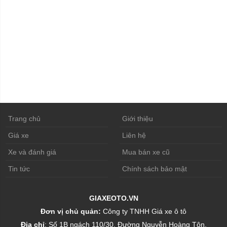
Trang chủ
Giới thiệu
Giá xe
Liên hệ
Xe và đánh giá
Mua bán xe cũ
Tin tức
Chính sách bảo mật
GIAXEOTO.VN
Đơn vị chủ quản:
Công ty TNHH Giá xe ô tô
Địa chỉ
: Số 1B ngách 110/30, Đường Nguyễn Hoàng Tôn,