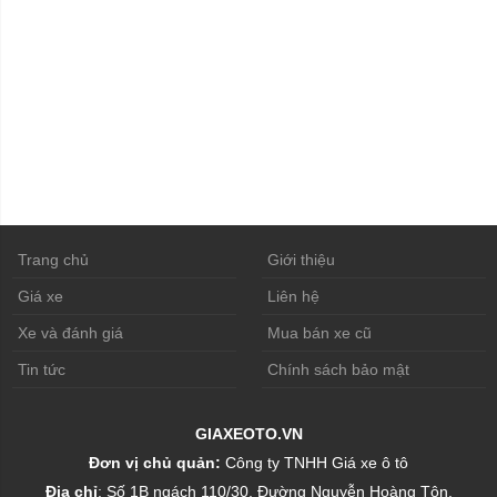
Trang chủ
Giới thiệu
Giá xe
Liên hệ
Xe và đánh giá
Mua bán xe cũ
Tin tức
Chính sách bảo mật
GIAXEOTO.VN
Đơn vị chủ quản:
Công ty TNHH Giá xe ô tô
Địa chỉ
: Số 1B ngách 110/30, Đường Nguyễn Hoàng Tôn,