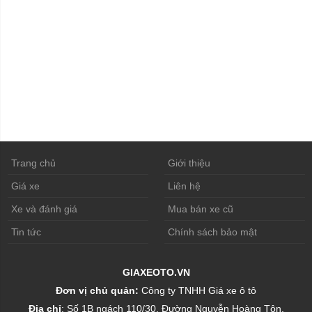
Trang chủ
Giới thiệu
Giá xe
Liên hệ
Xe và đánh giá
Mua bán xe cũ
Tin tức
Chính sách bảo mật
GIAXEOTO.VN
Đơn vị chủ quản:
Công ty TNHH Giá xe ô tô
Địa chỉ
: Số 1B ngách 110/30, Đường Nguyễn Hoàng Tôn,