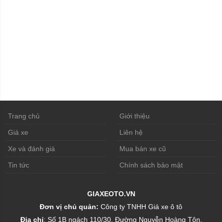
Trang chủ
Giới thiệu
Giá xe
Liên hệ
Xe và đánh giá
Mua bán xe cũ
Tin tức
Chính sách bảo mật
GIAXEOTO.VN
Đơn vị chủ quản:
Công ty TNHH Giá xe ô tô
Địa chỉ
: Số 1B ngách 110/30, Đường Nguyễn Hoàng Tôn,