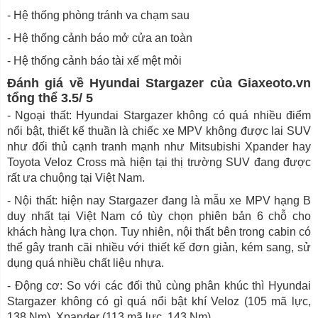
- Hệ thống phòng tránh va chạm sau
- Hệ thống cảnh báo mở cửa an toàn
- Hệ thống cảnh báo tài xế mệt mỏi
Đánh giá về Hyundai Stargazer của Giaxeoto.vn
tổng thể 3.5/ 5
- Ngoại thất: Hyundai Stargazer không có quá nhiều điểm
nổi bật, thiết kế thuần là chiếc xe MPV không được lai SUV
như đối thủ cạnh tranh mạnh như Mitsubishi Xpander hay
Toyota Veloz Cross mà hiện tại thị trường SUV đang được
rất ưa chuộng tại Việt Nam.
- Nội thất: hiện nay Stargazer đang là mẫu xe MPV hạng B
duy nhất tại Việt Nam có tùy chọn phiên bản 6 chỗ cho
khách hàng lựa chọn. Tuy nhiên, nội thất bên trong cabin có
thể gây tranh cãi nhiều với thiết kế đơn giản, kém sang, sử
dụng quá nhiều chất liệu nhựa.
- Động cơ: So với các đối thủ cùng phân khúc thì Hyundai
Stargazer không có gì quá nổi bật khí Veloz (105 mã lực,
138 Nm), Xpander (113 mã lưc, 143 Nm).