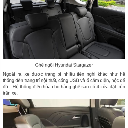
Ghế ngồi Hyundai Stargazer
Ngoài ra, xe được trang bị nhiều tiện nghi khác như hệ
thống đèn trang trí nội thất, cổng USB và ổ cắm điện, hộc để
đồ....Hệ thống điều hòa cho hàng ghế sau có 4 cửa đặt trên
trần xe.