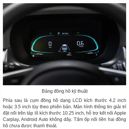
Bảng đồng hồ kỹ thuật
Phía sau là cụm đồng hồ dạng LCD kích thước 4.2 inch
hoặc 3.5 inch tùy theo phiên bản. Màn hình thông tin giải trí
đặt nổi trên táp lô kích thước 10.25 inch, hỗ trợ kết nối Apple
Carplay, Android Auto không dây. Tấm ốp nối liền hai đồng
hồ chưa được thanh thoát.