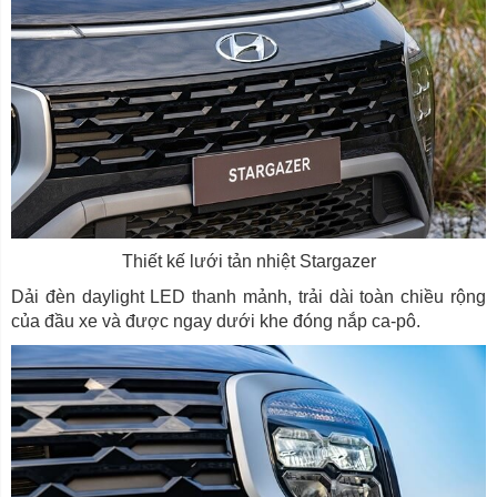
Thiết kế lưới tản nhiệt Stargazer
Dải đèn daylight LED thanh mảnh, trải dài toàn chiều rộng
của đầu xe và được ngay dưới khe đóng nắp ca-pô.