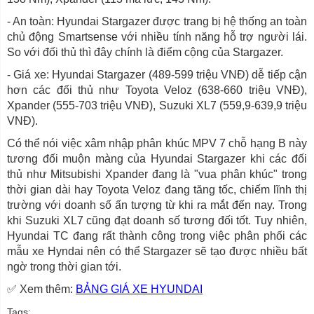
- An toàn: Hyundai Stargazer được trang bị hệ thống an toàn
chủ động Smartsense với nhiều tính năng hỗ trợ người lái.
So với đối thủ thì đây chính là điểm cộng của Stargazer.
- Giá xe: Hyundai Stargazer (489-599 triệu VNĐ) dễ tiếp cận
hơn các đối thủ như Toyota Veloz (638-660 triệu VNĐ),
Xpander (555-703 triệu VNĐ), Suzuki XL7 (559,9-639,9 triệu
VNĐ).
Có thể nói việc xâm nhập phân khúc MPV 7 chỗ hạng B này
tương đối muộn màng của Hyundai Stargazer khi các đối
thủ như Mitsubishi Xpander đang là "vua phân khúc" trong
thời gian dài hay Toyota Veloz đang tăng tốc, chiếm lĩnh thị
trường với doanh số ấn tượng từ khi ra mắt đến nay. Trong
khi Suzuki XL7 cũng đạt doanh số tương đối tốt. Tuy nhiên,
Hyundai TC đang rất thành công trong việc phân phối các
mẫu xe Hyndai nên có thể Stargazer sẽ tạo được nhiều bất
ngờ trong thời gian tới.
✅ Xem thêm:
BẢNG GIÁ XE HYUNDAI
Tags: