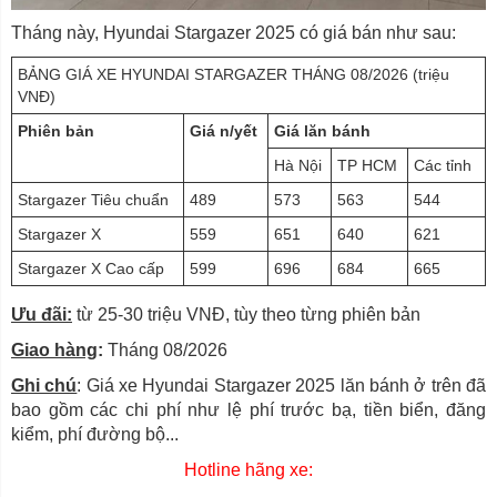
Tháng này, Hyundai Stargazer 2025 có giá bán như sau:
BẢNG GIÁ XE HYUNDAI STARGAZER THÁNG 08/2026 (triệu
VNĐ)
Phiên bản
Giá n/yết
Giá lăn bánh
Hà Nội
TP HCM
Các tỉnh
Stargazer Tiêu chuẩn
489
573
563
544
Stargazer X
559
651
640
621
Stargazer X Cao cấp
599
696
684
665
Ưu đãi:
từ 25-30 triệu VNĐ, tùy theo từng phiên bản
Giao hàng
:
Tháng 08/2026
Ghi chú
: Giá xe Hyundai Stargazer 2025 lăn bánh ở trên đã
bao gồm các chi phí như lệ phí trước bạ, tiền biển, đăng
kiểm, phí đường bộ...
Hotline hãng xe: