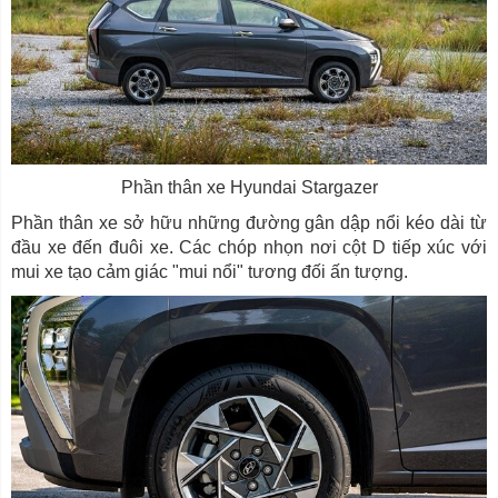
Phần thân xe Hyundai Stargazer
Phần thân xe sở hữu những đường gân dập nổi kéo dài từ
đầu xe đến đuôi xe. Các chóp nhọn nơi cột D tiếp xúc với
mui xe tạo cảm giác "mui nổi" tương đối ấn tượng.