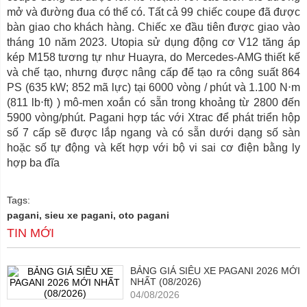
mở và đường đua có thể có. Tất cả 99 chiếc coupe đã được
bàn giao cho khách hàng. Chiếc xe đầu tiên được giao vào
tháng 10 năm 2023. Utopia sử dụng động cơ V12 tăng áp
kép M158 tương tự như Huayra, do Mercedes-AMG thiết kế
và chế tạo, nhưng được nâng cấp để tạo ra công suất 864
PS (635 kW; 852 mã lực) tại 6000 vòng / phút và 1.100 N⋅m
(811 lb⋅ft) ) mô-men xoắn có sẵn trong khoảng từ 2800 đến
5900 vòng/phút. Pagani hợp tác với Xtrac để phát triển hộp
số 7 cấp sẽ được lắp ngang và có sẵn dưới dạng số sàn
hoặc số tự động và kết hợp với bộ vi sai cơ điện bằng ly
hợp ba đĩa
Tags:
pagani, sieu xe pagani, oto pagani
TIN MỚI
BẢNG GIÁ SIÊU XE PAGANI 2026 MỚI
NHẤT (08/2026)
04/08/2026