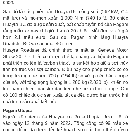
chọn.
Sau đó là các phiên bản Huayra BC công suất (562 kW; 754
mã lực) và mô-men xoắn 1.000 N⋅m (740 lb⋅ft). 30 chiếc
Huayra BC đã được sản xuất, bất chấp tuyên bố của Pagani
rằng mẫu xe này chỉ giới hạn ở 20 chiếc. Mỗi đơn vị có giá
hơn 2,1 triệu euro. Sau đó, Pagani trình làng Huayra
Roadster BC và sản xuất 40 chiếc.
Huayra Roadster đã chính thức ra mắt tại Geneva Motor
Show 2017. Chiếc xe được chế tạo bằng vật liệu do Pagani
phát triển có tên là 'carbon triax', là sự kết hợp giữa sợi thủy
tinh ba trục với sợi carbon. Điều này cho phép chiếc xe có
trọng lượng nhẹ hơn 70 kg (154 lb) so với phiên bản coupe
của nó, với tổng trọng lượng là 1.280 kg (2.820 lb), khiến nó
trở thành chiếc roadster đầu tiên nhẹ hơn chiếc coupe. Chỉ
có 100 chiếc được sản xuất, tất cả đều được bán trước khi
quá trình sản xuất kết thúc.
Pagani Utopia
Người kế nhiệm của Huayra, có tên là Utopia, được tiết lộ
vào ngày 12 tháng 9 năm 2022. Tổng cộng có 99 mẫu xe
coupe đóng đã được lên kế hoạch với các biến thể đường