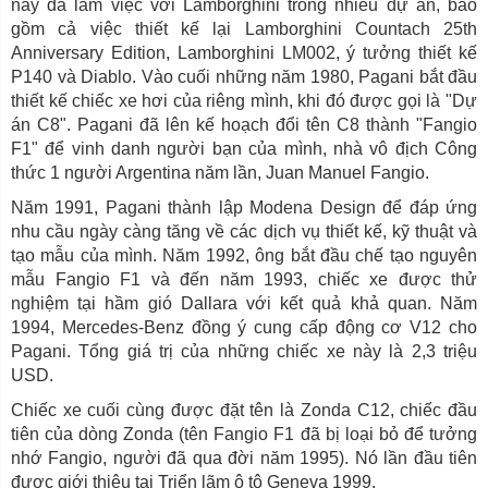
này đã làm việc với Lamborghini trong nhiều dự án, bao
gồm cả việc thiết kế lại Lamborghini Countach 25th
Anniversary Edition, Lamborghini LM002, ý tưởng thiết kế
P140 và Diablo. Vào cuối những năm 1980, Pagani bắt đầu
thiết kế chiếc xe hơi của riêng mình, khi đó được gọi là "Dự
án C8". Pagani đã lên kế hoạch đổi tên C8 thành "Fangio
F1" để vinh danh người bạn của mình, nhà vô địch Công
thức 1 người Argentina năm lần, Juan Manuel Fangio.
Năm 1991, Pagani thành lập Modena Design để đáp ứng
nhu cầu ngày càng tăng về các dịch vụ thiết kế, kỹ thuật và
tạo mẫu của mình. Năm 1992, ông bắt đầu chế tạo nguyên
mẫu Fangio F1 và đến năm 1993, chiếc xe được thử
nghiệm tại hầm gió Dallara với kết quả khả quan. Năm
1994, Mercedes-Benz đồng ý cung cấp động cơ V12 cho
Pagani. Tổng giá trị của những chiếc xe này là 2,3 triệu
USD.
Chiếc xe cuối cùng được đặt tên là Zonda C12, chiếc đầu
tiên của dòng Zonda (tên Fangio F1 đã bị loại bỏ để tưởng
nhớ Fangio, người đã qua đời năm 1995). Nó lần đầu tiên
được giới thiệu tại Triển lãm ô tô Geneva 1999.