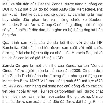
Mẫu xe đầu tiên của Pagani, Zonda, được trang bị động cơ
DOHC V12 đặt giữa do bộ phận AMG của Mercedes-Benz
sản xuất. Thiết kế của chiếc xe được lấy cảm hứng từ máy
bay chiến đấu phản lực và những chiếc xe Sauber-
Mercedes Silver Arrow Group C nổi tiếng, đồng thời có một
số yếu tố thiết kế độc đáo, bao gồm cả hệ thống ống xả bốn
ống tròn.
Quá trình sản xuất của Zonda kết thúc với Zonda HP
Barchetta. Chỉ có ba chiếc được sản xuất với một chiếc
được giữ lại cho bộ sưu tập cá nhân của Horacio Pagani và
hai chiếc còn lại có giá 15 triệu USD.
Zonda Cinque
là một biến thể của Zonda có tên "Zonda
Cinque" được giới thiệu là mẫu xe năm 2009. Cinque dựa
trên Zonda R chỉ dành cho đường đua, nhưng có động cơ
Mercedes-Benz M297 V12 mới công suất 669 mã lực (678
PS; 499 kW), tính năng khí động học chủ động và có các chi
tiết bên ngoài từ vật liệu "sợi carbon-titan" mới được phát
triển. , bền hơn và nhẹ hơn sợi carbon thông thường. Chỉ có
5 chiếc được sản xuất, tất cả đều đã được đặt hàng. Phiên