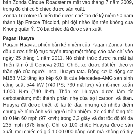
bản Zonda Cinque Roadster ra mắt vào tháng 7 năm 2009,
trong đó chỉ có 5 chiếc được sản xuất.
Zonda Tricolore là biến thể được chế tạo để kỷ niệm 50 năm
thành lập Frecce Tricolori, phi đội nhào lộn trên không của
Không quân Ý. Có ba chiếc đã được sản xuất.
Pagani Huayra
Pagani Huayra, phiên bản kế nhiệm của Pagani Zonda, ban
đầu được tiết lộ trực tuyến trong một thông cáo báo chí vào
ngày 25 tháng 1 năm 2011. Nó chính thức được ra mắt tại
Triển lãm ô tô Geneva 2011. Chiếc xe được đặt tên theo vị
thần gió của người Inca, Huayra-tata. Động cơ là động cơ
M158 V12 tăng áp kép 6,0 lít của Mercedes-AMG sản sinh
công suất 544 kW (740 PS; 730 mã lực) và mô-men xoắn
1.000 N⋅m (740 lb⋅ft). Thân xe Huayra được làm từ
carbotanium; một thành phần nhẹ của sợi carbon và titan.
Huayra đã được thiết kế lại từ đầu nhưng có nhiều điểm
chung về hình ảnh với người tiền nhiệm. Xe có thể tăng tốc
từ 0 lên 60 mph (97 km/h) trong 3,2 giây và đạt tốc độ tối đa
235 mph (378 km/h). Chỉ có 100 chiếc Huayra được sản
xuất, mỗi chiếc có giá 1.000.000 bảng Anh mà không có tùy