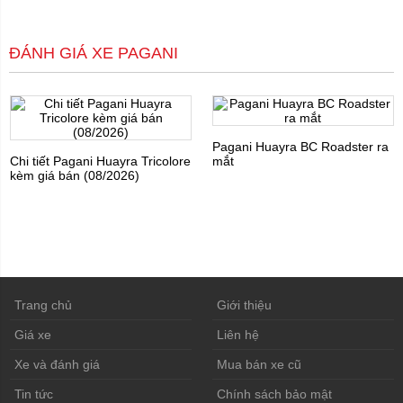
ĐÁNH GIÁ XE PAGANI
Pagani Huayra BC Roadster ra
Chi tiết Pagani Huayra Tricolore
mắt
kèm giá bán (08/2026)
Trang chủ
Giới thiệu
Giá xe
Liên hệ
Xe và đánh giá
Mua bán xe cũ
Tin tức
Chính sách bảo mật