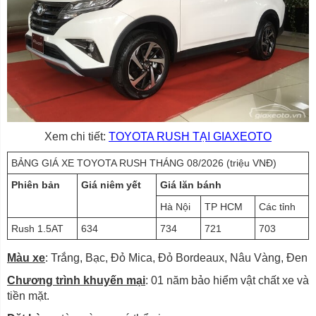
Xem chi tiết:
TOYOTA RUSH TẠI GIAXEOTO
BẢNG GIÁ XE TOYOTA RUSH THÁNG 08/2026 (triệu VNĐ)
Phiên bản
Giá niêm yết
Giá lăn bánh
Hà Nội
TP HCM
Các tỉnh
Rush 1.5AT
634
734
721
703
Màu xe
: Trắng, Bạc, Đỏ Mica, Đỏ Bordeaux, Nâu Vàng, Đen
Chương trình khuyến mại
: 01 năm bảo hiểm vật chất xe và
tiền mặt.