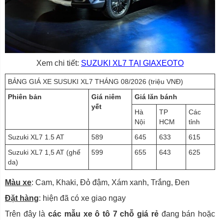
Xem chi tiết:
SUZUKI XL7 TẠI GIAXEOTO
BẢNG GIÁ XE SUSUKI XL7 THÁNG 08/2026 (triệu VNĐ)
Phiên bản
Giá niêm
Giá lăn bánh
yết
Hà
TP
Các
Nội
HCM
tỉnh
Suzuki XL7 1.5 AT
589
645
633
615
Suzuki XL7 1,5 AT (ghế
599
655
643
625
da)
Màu xe
: Cam, Khaki, Đỏ đậm, Xám xanh, Trắng, Đen
Đặt hàng
: hiện đã có xe giao ngay
Trên đây là
các mẫu
xe ô tô 7 chỗ giá rẻ
đang bán hoặc