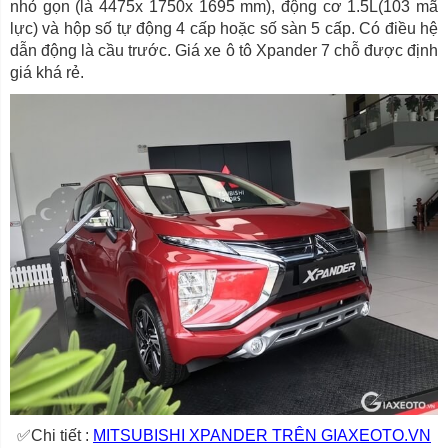
nhỏ gọn (là 4475x 1750x 1695 mm), động cơ 1.5L(103 mã
lực) và hộp số tự động 4 cấp hoặc số sàn 5 cấp. Có điều hệ
dẫn động là cầu trước. Giá xe ô tô Xpander 7 chỗ được định
giá khá rẻ.
✅Chi tiết :
MITSUBISHI XPANDER TRÊN GIAXEOTO.VN