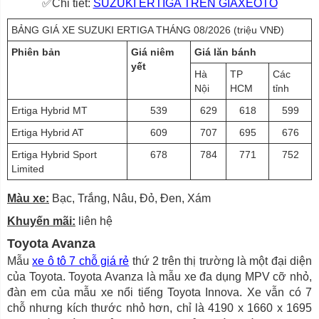
✅Chi tiết:
SUZUKI ERTIGA TRÊN GIAXEOTO
BẢNG GIÁ XE SUZUKI ERTIGA THÁNG 08/2026 (triệu VNĐ)
Phiên bản
Giá niêm
Giá lăn bánh
yết
Hà
TP
Các
Nội
HCM
tỉnh
Ertiga Hybrid MT
539
629
618
599
Ertiga Hybrid AT
609
707
695
676
Ertiga Hybrid Sport
678
784
771
752
Limited
Màu xe:
Bạc, Trắng, Nâu, Đỏ, Đen, Xám
Khuyến mãi:
liên hệ
Toyota Avanza
Mẫu
xe ô tô 7 chỗ giá rẻ
thứ 2 trên thị trường là một đại diện
của Toyota. Toyota Avanza là mẫu xe đa dụng MPV cỡ nhỏ,
đàn em của mẫu xe nổi tiếng Toyota Innova. Xe vẫn có 7
chỗ nhưng kích thước nhỏ hơn, chỉ là 4190 x 1660 x 1695