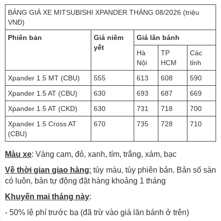
BẢNG GIÁ XE MITSUBISHI XPANDER THÁNG 08/2026 (triệu
VNĐ)
Phiên bản
Giá niêm
Giá lăn bánh
yết
Hà
TP
Các
Nội
HCM
tỉnh
Xpander 1.5 MT (CBU)
555
613
608
590
Xpander 1.5 AT (CBU)
630
693
687
669
Xpander 1.5 AT (CKD)
630
731
718
700
Xpander 1.5 Cross AT
670
735
728
710
(CBU)
Màu xe
: Vàng cam, đỏ, xanh, tím, trắng, xám, bạc
Về thời gian giao hàng
:
tùy màu, tùy phiên bản. Bản số sàn
có luôn, bản tự động đặt hàng khoảng 1 tháng
Khuyến mại tháng này
:
- 50% lệ phí trước bạ (đã trừ vào giá lăn bánh ở trên)