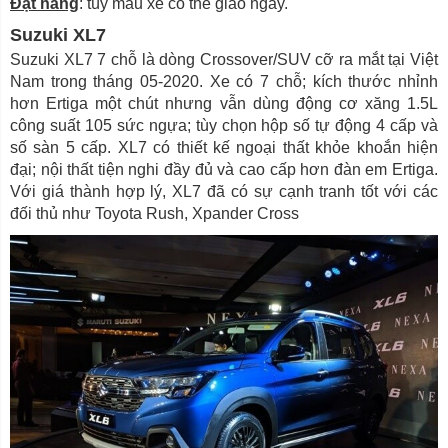
Đặt hàng
: tùy màu xe có thể giao ngay.
Suzuki XL7
Suzuki XL7 7 chỗ là dòng Crossover/SUV cỡ ra mắt tại Việt
Nam trong tháng 05-2020. Xe có 7 chỗ; kích thước nhỉnh
hơn Ertiga một chút nhưng vẫn dùng động cơ xăng 1.5L
công suất 105 sức ngựa; tùy chọn hộp số tự động 4 cấp và
số sàn 5 cấp. XL7 có thiết kế ngoại thất khỏe khoắn hiện
đại; nội thất tiện nghi đầy đủ và cao cấp hơn đàn em Ertiga.
Với giá thành hợp lý, XL7 đã có sự cạnh tranh tốt với các
đối thủ như Toyota Rush, Xpander Cross