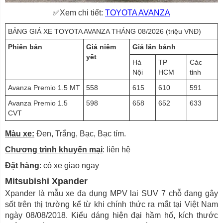
✅Xem chi tiết:
TOYOTA AVANZA
BẢNG GIÁ XE TOYOTA AVANZA THÁNG 08/2026 (triệu VNĐ)
Phiên bản
Giá niêm
Giá lăn bánh
yết
Hà
TP
Các
Nội
HCM
tỉnh
Avanza Premio 1.5 MT
558
615
610
591
Avanza Premio 1.5
598
658
652
633
CVT
Màu xe:
Đen, Trắng, Bạc, Bạc tím.
Chương trình khuyến mại
: liên hệ
Đặt hàng
: có xe giao ngay
Mitsubishi Xpander
Xpander là mẫu xe đa dụng MPV lai SUV 7 chỗ đang gây
sốt trên thị trường kể từ khi chính thức ra mắt tại Việt Nam
ngày 08/08/2018. Kiểu dáng hiện đại hầm hố, kích thước