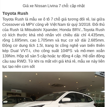
Giá xe Nissan Livina 7 chỗ: cập nhật
Toyota Rush
Toyota Rush là mẫu xe ô tô 7 chỗ giá tương đối rẻ, lai giữa
Crossover và MPV cũng về Việt Nam từ quý 3/2018. Đối thủ
của Rush là Mitsubishi Xpander, Honda BRV...Toyota Rush
có kích thước khá nhỏ nhắn với chiều dài chỉ 4.435mm,
rộng 1.695mm, cao 1.705mm và trục cơ sở dài 2.685mm.
Động cơ dung tích 1.5l, trang bị công nghệ van biến thiên
kép Dual VVT-i, cho công suất 104PS và mô-men xoắn
139Nm. Hộp số sàn 5 cấp hoặc tự động 4 cấp. Hệ dẫn động
cầu sau RWD. Từ khi ra mắt với giá khá rẻ, mẫu xe này liên
tục tạo nên cơn sốt