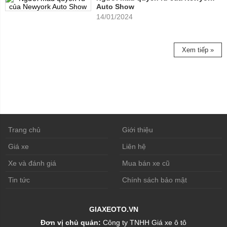
Auto Show
14/01/2024
Xem tiếp »
Trang chủ
Giới thiệu
Giá xe
Liên hệ
Xe và đánh giá
Mua bán xe cũ
Tin tức
Chính sách bảo mật
GIAXEOTO.VN
Đơn vị chủ quản:
Công ty TNHH Giá xe ô tô