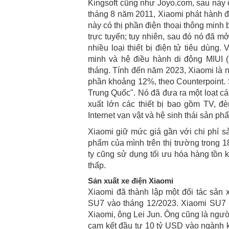
Kingsoft cũng như Joyo.com, sau này
tháng 8 năm 2011, Xiaomi phát hành đ
này có thị phần điện thoại thông minh
trực tuyến; tuy nhiên, sau đó nó đã m
nhiều loại thiết bị điện tử tiêu dùng
minh và hệ điều hành di động MIUI 
tháng. Tính đến năm 2023, Xiaomi là nh
phần khoảng 12%, theo Counterpoint. 
Trung Quốc". Nó đã đưa ra một loạt c
xuất lớn các thiết bị bao gồm TV, đ
Internet vạn vật và hệ sinh thái sản 
Xiaomi giữ mức giá gần với chi phí sả
phẩm của mình trên thị trường trong 1
ty cũng sử dụng tối ưu hóa hàng tồn
thấp.
Sản xuất xe điện Xiaomi
Xiaomi đã thành lập một đối tác sản x
SU7 vào tháng 12/2023. Xiaomi SU7 
Xiaomi, ông Lei Jun. Ông cũng là ngườ
cam kết đầu tư 10 tỷ USD vào ngành k