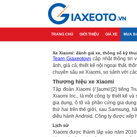
TRANG CHỦ
GIỚI THIỆU
GIÁ XE
MUA B
Xe Xiaomi: đánh giá xe, thông số kỹ thuậ
Team Giaxeotovn
cập nhật thông tin v
ảnh, giá cả, thiết kế nội ngoại thất, t
chuyên sâu xe Xiaomi, so sánh với các 
Thương hiệu xe Xiaomi
Tập đoàn Xiaomi (/ˈʃaʊmi/;[2] tiếng 
Xiaomi Inc., là một công ty thiết kế và
gia dụng, ô tô và phần cứng gia dụng
thứ hai trên thế giới, sau Samsung, h
điều hành Android. Công ty được xếp hạ
Lịch sử
Xiaomi được thành lập vào năm 2010 t