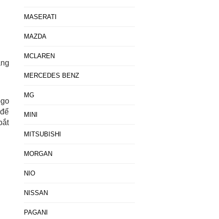
MASERATI
MAZDA
MCLAREN
áng
MERCEDES BENZ
MG
ogo
 để
MINI
bắt
MITSUBISHI
MORGAN
NIO
NISSAN
PAGANI