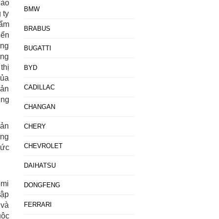
Vào
BMW
 ty
hẩm
BRABUS
iển
ông
BUGATTI
àng
thị
BYD
của
CADILLAC
sản
ụng
CHANGAN
sản
CHERY
ông
CHEVROLET
mức
DAIHATSU
omi
DONGFENG
lập
 và
FERRARI
uộc