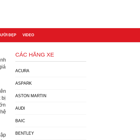
GƯỜI ĐẸP
VIDEO
CÁC HÃNG XE
ình
giá
ACURA
ASPARK
tên
ASTON MARTIN
 bị
lớn
AUDI
 hệ
BAIC
BENTLEY
lập