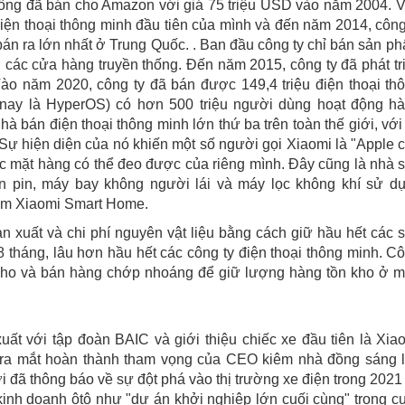
 ông đã bán cho Amazon với giá 75 triệu USD vào năm 2004. 
iện thoại thông minh đầu tiên của mình và đến năm 2014, công
 bán ra lớn nhất ở Trung Quốc. . Ban đầu công ty chỉ bán sản p
ở các cửa hàng truyền thống. Đến năm 2015, công ty đã phát tr
. Vào năm 2020, công ty đã bán được 149,4 triệu điện thoại th
(nay là HyperOS) có hơn 500 triệu người dùng hoạt động h
à bán điện thoại thông minh lớn thứ ba trên toàn thế giới, với 
Sự hiện diện của nó khiến một số người gọi Xiaomi là "Apple 
ác mặt hàng có thể đeo được của riêng mình. Đây cũng là nhà 
èn pin, máy bay không người lái và máy lọc không khí sử d
phẩm Xiaomi Smart Home.
n xuất và chi phí nguyên vật liệu bằng cách giữ hầu hết các 
8 tháng, lâu hơn hầu hết các công ty điện thoại thông minh. C
 kho và bán hàng chớp nhoáng để giữ lượng hàng tồn kho ở 
uất với tập đoàn BAIC và giới thiệu chiếc xe đầu tiên là Xia
ra mắt hoàn thành tham vọng của CEO kiêm nhà đồng sáng 
i đã thông báo về sự đột phá vào thị trường xe điện trong 2021
inh doanh ôtô như "dự án khởi nghiệp lớn cuối cùng" trong c