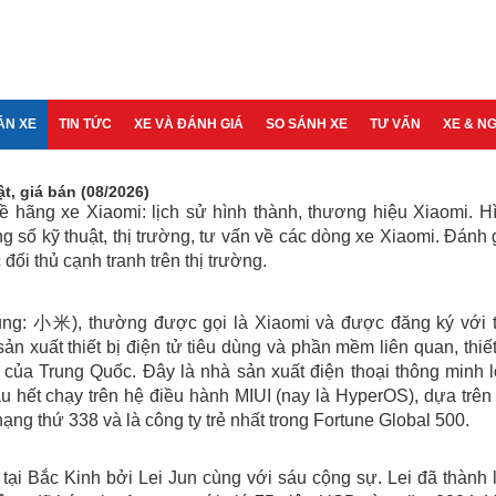
ÁN XE
TIN TỨC
XE VÀ ĐÁNH GIÁ
SO SÁNH XE
TƯ VẤN
XE & N
t, giá bán (08/2026)
ề hãng xe Xiaomi: lịch sử hình thành, thương hiệu Xiaomi. H
hông số kỹ thuật, thị trường, tư vấn về các dòng xe Xiaomi. Đánh 
đối thủ cạnh tranh trên thị trường.
Trung: 小米), thường được gọi là Xiaomi và được đăng ký với 
 sản xuất thiết bị điện tử tiêu dùng và phần mềm liên quan, thiết
 của Trung Quốc. Đây là nhà sản xuất điện thoại thông minh 
ầu hết chạy trên hệ điều hành MIUI (nay là HyperOS), dựa trên
ng thứ 338 và là công ty trẻ nhất trong Fortune Global 500.
ại Bắc Kinh bởi Lei Jun cùng với sáu cộng sự. Lei đã thành 