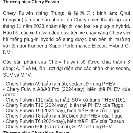
Thương hiệu Chery Fulwin
Chery Fulwin (tiếng Trung: 奇瑞风云; bính âm: Qíruì
Fēngyún) là dòng sản phẩm của Chery được thành lập vào
tháng 11 năm 2023 nhằm tiếp thị các loại xe plug-in hybrid.
Hầu hết các xe Fulwin đều dựa trên xe chạy xăng Chery với
hệ thống plug-in hybrid bổ sung được bán trên thị trường
với tên gọi Kunpeng Super Performance Electric Hybrid C-
DM.
Các sản phẩm của Chery Fulwin sẽ được chia thành 3
dòng: A, T và M, lần lượt đại diện cho các phân khúc sedan,
SUV và MPV.
- Chery Fulwin A9 (sắp ra mắt), sedan cỡ trung PHEV
- Chery Fulwin A8/A8 Pro (2024-nay), biến thể PHEV của
Arrizo
- Chery Fulwin T11 (sắp ra mắt), SUV cỡ trung PHEV [161]
- Chery Fulwin T10 (2024-nay), biến thể PHEV của Tiggo
- Chery Fulwin T9 (2024-nay), biến thể PHEV của Tiggo
- Chery Fulwin T8 (sắp ra mắt), biến thể PHEV của Tiggo
- Chery Fulwin T6 (2024-nay), biến thể PHEV của Tansuo
- Chery Fulwin E06 (sắp ra mắt), SUV cỡ trung BEV
Thương hiệu Chery New Energy