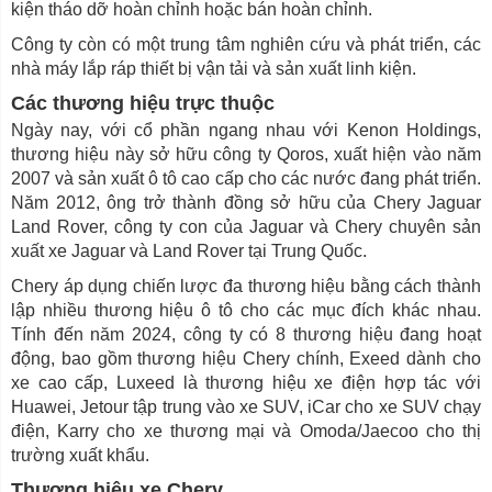
kiện tháo dỡ hoàn chỉnh hoặc bán hoàn chỉnh.
Công ty còn có một trung tâm nghiên cứu và phát triển, các
nhà máy lắp ráp thiết bị vận tải và sản xuất linh kiện.
Các thương hiệu trực thuộc
Ngày nay, với cổ phần ngang nhau với Kenon Holdings,
thương hiệu này sở hữu công ty Qoros, xuất hiện vào năm
2007 và sản xuất ô tô cao cấp cho các nước đang phát triển.
Năm 2012, ông trở thành đồng sở hữu của Chery Jaguar
Land Rover, công ty con của Jaguar và Chery chuyên sản
xuất xe Jaguar và Land Rover tại Trung Quốc.
Chery áp dụng chiến lược đa thương hiệu bằng cách thành
lập nhiều thương hiệu ô tô cho các mục đích khác nhau.
Tính đến năm 2024, công ty có 8 thương hiệu đang hoạt
động, bao gồm thương hiệu Chery chính, Exeed dành cho
xe cao cấp, Luxeed là thương hiệu xe điện hợp tác với
Huawei, Jetour tập trung vào xe SUV, iCar cho xe SUV chạy
điện, Karry cho xe thương mại và Omoda/Jaecoo cho thị
trường xuất khẩu.
Thương hiệu xe Chery