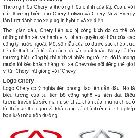
Thương hiệu Chery là thương hiệu chính của tập đoàn, với
các thương hiệu phụ Chery Fulwin và Chery New Energy
lần lượt dành cho xe plug-in hybrid và xe điện.
Thời gian đầu, Chery liên tục bị công kích do có thể có
những nhận xét và hành vi vi phạm quyền sở hữu của các
công ty nước ngoài. Một số mẫu của cô được sao chép trực
tiếp từ thiết kế ô tô của các nhà sản xuất khác. Ngay cả tên
thương hiệu cũng bị chỉ trích vì nhiều người coi đó là mong
muốn lôi kéo khách hàng rời xa Chevrolet nổi tiếng thế giới
vì từ “Chery” rất giống với “Chevy”.
Logo Chery
Logo Chery có ý nghĩa tiên phong, lao lên dẫn đầu. Nó là
biểu tượng của sự tiến bộ công nghệ và hiện đại. Biểu
tượng truyền tải sức mạnh, sự chắc chắn của những chiếc ô
tô, thân xe thon gọn và khả năng vận hành êm ái, cho phép
bạn lướt nhẹ trên đường.