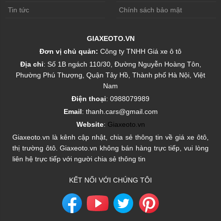
Tin tức
Chính sách bảo mật
GIAXEOTO.VN
Đơn vị chủ quản:
Công ty TNHH Giá xe ô tô
Địa chỉ
: Số 1B ngách 110/30, Đường Nguyễn Hoàng Tôn,
Phường Phú Thượng, Quận Tây Hồ, Thành phố Hà Nội, Việt
Nam
Điện thoại
: 0988079989
Email
: thanh.cars@gmail.com
Website
:
Giaxeoto.vn
Giaxeoto.vn là kênh cập nhật, chia sẻ thông tin về giá xe ôtô,
thị trường ôtô. Giaxeoto.vn không bán hàng trực tiếp, vui lòng
liên hệ trực tiếp với người chia sẻ thông tin
KẾT NỐI VỚI CHÚNG TÔI