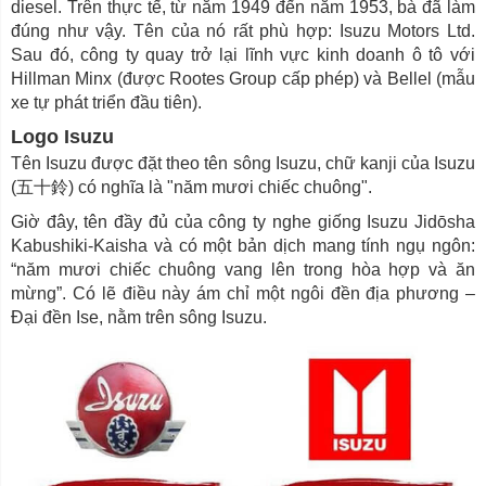
diesel. Trên thực tế, từ năm 1949 đến năm 1953, bà đã làm
đúng như vậy. Tên của nó rất phù hợp: Isuzu Motors Ltd.
Sau đó, công ty quay trở lại lĩnh vực kinh doanh ô tô với
Hillman Minx (được Rootes Group cấp phép) và Bellel (mẫu
xe tự phát triển đầu tiên).
Logo Isuzu
Tên Isuzu được đặt theo tên sông Isuzu, chữ kanji của Isuzu
(五十鈴) có nghĩa là "năm mươi chiếc chuông".
Giờ đây, tên đầy đủ của công ty nghe giống Isuzu Jidōsha
Kabushiki-Kaisha và có một bản dịch mang tính ngụ ngôn:
“năm mươi chiếc chuông vang lên trong hòa hợp và ăn
mừng”. Có lẽ điều này ám chỉ một ngôi đền địa phương –
Đại đền Ise, nằm trên sông Isuzu.