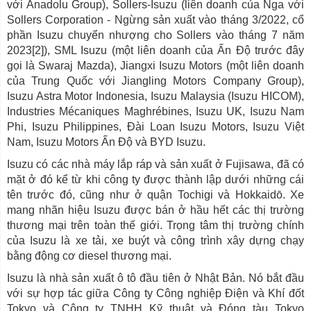
với Anadolu Group), Sollers-Isuzu (liên doanh của Nga với
Sollers Corporation - Ngừng sản xuất vào tháng 3/2022, cổ
phần Isuzu chuyển nhượng cho Sollers vào tháng 7 năm
2023[2]), SML Isuzu (một liên doanh của Ấn Độ trước đây
gọi là Swaraj Mazda), Jiangxi Isuzu Motors (một liên doanh
của Trung Quốc với Jiangling Motors Company Group),
Isuzu Astra Motor Indonesia, Isuzu Malaysia (Isuzu HICOM),
Industries Mécaniques Maghrébines, Isuzu UK, Isuzu Nam
Phi, Isuzu Philippines, Đài Loan Isuzu Motors, Isuzu Việt
Nam, Isuzu Motors Ấn Độ và BYD Isuzu.
Isuzu có các nhà máy lắp ráp và sản xuất ở Fujisawa, đã có
mặt ở đó kể từ khi công ty được thành lập dưới những cái
tên trước đó, cũng như ở quận Tochigi và Hokkaidō. Xe
mang nhãn hiệu Isuzu được bán ở hầu hết các thị trường
thương mại trên toàn thế giới. Trọng tâm thị trường chính
của Isuzu là xe tải, xe buýt và công trình xây dựng chạy
bằng động cơ diesel thương mại.
Isuzu là nhà sản xuất ô tô đầu tiên ở Nhật Bản. Nó bắt đầu
với sự hợp tác giữa Công ty Công nghiệp Điện và Khí đốt
Tokyo và Công ty TNHH Kỹ thuật và Đóng tàu Tokyo