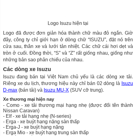
Logo Isuzu hiện tại
Logo đã được đơn giản hóa thành chữ màu đỏ ngắn. Giờ
đây, công ty chỉ giới hạn ở dòng chữ “ISUZU”, đặt nó trên
cửa sau, thân xe và lưới tản nhiệt. Các chữ cái hơi dẹt và
tròn ở cuối. Đồng thời, “S” và “Z” rất giống nhau, giống như
những bản sao phản chiếu của nhau.
Các dòng xe Isuzu
Isuzu đang bán tại Việt Nam chủ yếu là các dòng xe tải.
Riêng xe du lịch, thương hiệu này chỉ bán 02 dòng là
Isuzu
D-max
(bán tải) và
Isuzu MU-X
(SUV cỡ trung).
Xe thương mại hiện nay
- Como - xe tải thương mại hạng nhẹ (được đổi tên thành
Nissan Caravan)
- Elf - xe tải hạng nhẹ (N-series)
- Erga - xe buýt hạng nặng sàn thấp
- Erga-J - xe buýt hạng nặng
- Erga Mio - xe buýt hạng trung sàn thấp