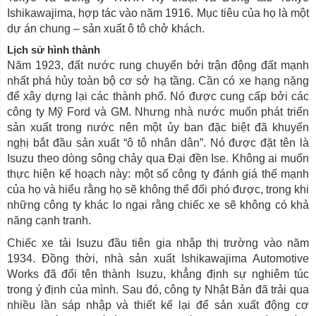
Ishikawajima, hợp tác vào năm 1916. Mục tiêu của họ là một
dự án chung – sản xuất ô tô chở khách.
Lịch sử hình thành
Năm 1923, đất nước rung chuyển bởi trận động đất mạnh
nhất phá hủy toàn bộ cơ sở hạ tầng. Cần có xe hạng nặng
để xây dựng lại các thành phố. Nó được cung cấp bởi các
công ty Mỹ Ford và GM. Nhưng nhà nước muốn phát triển
sản xuất trong nước nên một ủy ban đặc biệt đã khuyến
nghị bắt đầu sản xuất “ô tô nhân dân”. Nó được đặt tên là
Isuzu theo dòng sông chảy qua Đại đền Ise. Không ai muốn
thực hiện kế hoạch này: một số công ty đánh giá thế mạnh
của họ và hiểu rằng họ sẽ không thể đối phó được, trong khi
những công ty khác lo ngại rằng chiếc xe sẽ không có khả
năng cạnh tranh.
Chiếc xe tải Isuzu đầu tiên gia nhập thị trường vào năm
1934. Đồng thời, nhà sản xuất Ishikawajima Automotive
Works đã đổi tên thành Isuzu, khẳng định sự nghiêm túc
trong ý định của mình. Sau đó, công ty Nhật Bản đã trải qua
nhiều lần sáp nhập và thiết kế lại để sản xuất động cơ