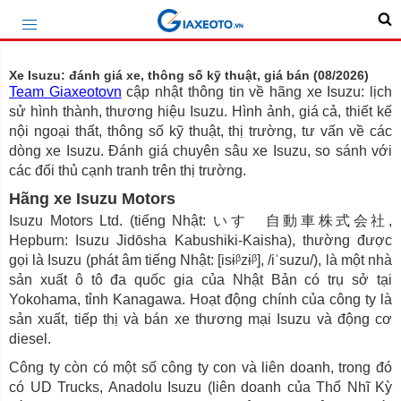
Xe Isuzu: đánh giá xe, thông số kỹ thuật, giá bán (08/2026)
Team Giaxeotovn
cập nhật thông tin về hãng xe Isuzu: lịch
sử hình thành, thương hiệu Isuzu. Hình ảnh, giá cả, thiết kế
nội ngoại thất, thông số kỹ thuật, thị trường, tư vấn về các
dòng xe Isuzu. Đánh giá chuyên sâu xe Isuzu, so sánh với
các đối thủ cạnh tranh trên thị trường.
Hãng xe Isuzu Motors
Isuzu Motors Ltd. (tiếng Nhật: いすゞ自動車株式会社,
Hepburn: Isuzu Jidōsha Kabushiki-Kaisha), thường được
gọi là Isuzu (phát âm tiếng Nhật: [isɨᵝzɨᵝ], /iˈsuzu/), là một nhà
sản xuất ô tô đa quốc gia của Nhật Bản có trụ sở tại
Yokohama, tỉnh Kanagawa. Hoạt động chính của công ty là
sản xuất, tiếp thị và bán xe thương mại Isuzu và động cơ
diesel.
Công ty còn có một số công ty con và liên doanh, trong đó
có UD Trucks, Anadolu Isuzu (liên doanh của Thổ Nhĩ Kỳ