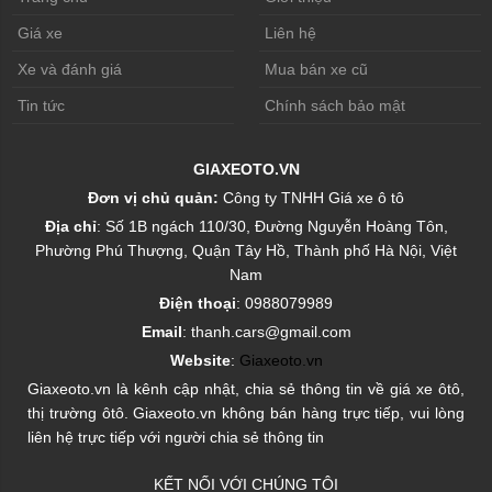
Giá xe
Liên hệ
Xe và đánh giá
Mua bán xe cũ
Tin tức
Chính sách bảo mật
GIAXEOTO.VN
Đơn vị chủ quản:
Công ty TNHH Giá xe ô tô
Địa chỉ
: Số 1B ngách 110/30, Đường Nguyễn Hoàng Tôn,
Phường Phú Thượng, Quận Tây Hồ, Thành phố Hà Nội, Việt
Nam
Điện thoại
: 0988079989
Email
: thanh.cars@gmail.com
Website
:
Giaxeoto.vn
Giaxeoto.vn là kênh cập nhật, chia sẻ thông tin về giá xe ôtô,
thị trường ôtô. Giaxeoto.vn không bán hàng trực tiếp, vui lòng
liên hệ trực tiếp với người chia sẻ thông tin
KẾT NỐI VỚI CHÚNG TÔI