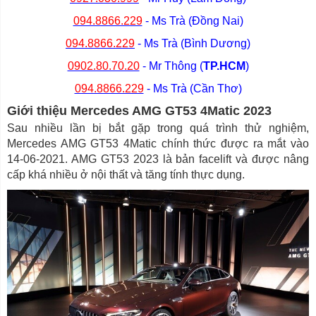
094.8866.229
- Ms Trà (Đồng Nai)
094.8866.229
- Ms Trà (Bình Dương)
0902.80.70.20
- Mr Thông (
TP.HCM
)
094.8866.229
- Ms Trà (Cần Thơ)
Giới thiệu Mercedes AMG GT53 4Matic 2023
Sau nhiều lần bị bắt gặp trong quá trình thử nghiệm,
Mercedes AMG GT53 4Matic chính thức được ra mắt vào
14-06-2021. AMG GT53 2023 là bản facelift và được nâng
cấp khá nhiều ở nội thất và tăng tính thực dụng.