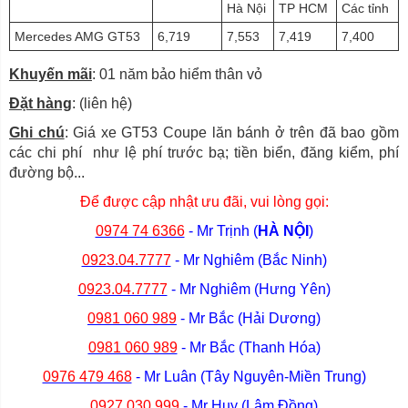
Hà Nội
TP HCM
Các tỉnh
Mercedes AMG GT53
6,719
7,553
7,419
7,400
Khuyến mãi
: 01 năm bảo hiểm thân vỏ
Đặt hàng
: (liên hệ)
Ghi chú
: Giá xe GT53 Coupe lăn bánh ở trên đã bao gồm
các chi phí như lệ phí trước bạ; tiền biển, đăng kiểm, phí
đường bộ...
Để được cập nhật ưu đãi, vui lòng gọi:
0974 74 6366
- Mr Trịnh (
HÀ NỘI
)
0923.04.7777
- Mr Nghiêm (Bắc Ninh)
0923.04.7777
- Mr Nghiêm (Hưng Yên)
0981 060 989
- Mr Bắc (Hải Dương)
0981 060 989
- Mr Bắc (Thanh Hóa)
0976 479 468
- Mr Luân (Tây Nguyên-Miền Trung)
0927.030.999
- Mr Huy (Lâm Đồng)