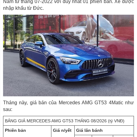
Nam từ tháng 07-2022 với duy nhất 01 phiên bản. Xe được
nhập khẩu từ Đức.
Tháng này, giá bán của Mercedes AMG GT53 4Matic như
sau:
BẢNG GIÁ MERCEDES AMG GT53 THÁNG 08/2026 (tỷ VNĐ)
Phiên bản
Giá n/yết
Giá lăn bánh