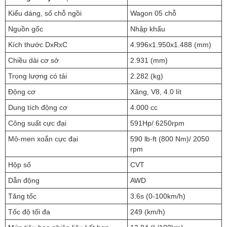
Kiểu dáng, số chỗ ngồi
Wagon 05 chỗ
Nguồn gốc
Nhập khẩu
Kích thước DxRxC
4.996x1.950x1.488 (mm)
Chiều dài cơ sở
2.931 (mm)
Trọng lượng có tải
2.282 (kg)
Động cơ
Xăng, V8, 4.0 lít
Dung tích động cơ
4.000 cc
Công suất cực đại
591Hp/ 6250rpm
Mô-men xoắn cực đại
590 lb-ft (800 Nm)/ 2050
rpm
Hộp số
CVT
Dẫn động
AWD
Tăng tốc
3.6s (0-100km/h)
Tốc độ tối đa
249 (km/h)