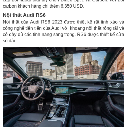
carbon khách hàng chi thêm 6.350 USD.
Nội thất Audi RS6
Nội thất của Audi RS6 2023 được thiết kế rất tinh xảo và
công nghệ tiên tiến của Audi với khoang nội thất rộng rãi và
có đầy đủ các tính năng sang trọng. RS6 được thiết kế cửa
sổ dài.