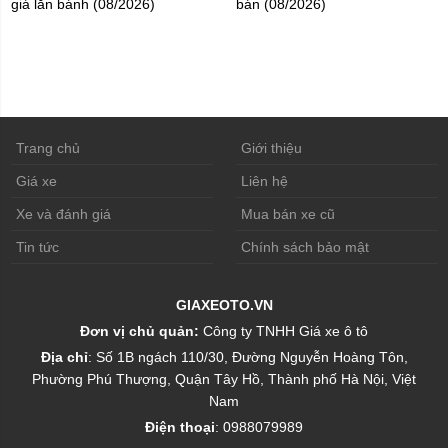
giá lăn bánh (08/2026)
bán (08/2026)
Trang chủ
Giới thiệu
Giá xe
Liên hệ
Xe và đánh giá
Mua bán xe cũ
Tin tức
Chính sách bảo mật
GIAXEOTO.VN
Đơn vị chủ quản:
Công ty TNHH Giá xe ô tô
Địa chỉ
: Số 1B ngách 110/30, Đường Nguyễn Hoàng Tôn,
Phường Phú Thượng, Quận Tây Hồ, Thành phố Hà Nội, Việt
Nam
Điện thoại
: 0988079989