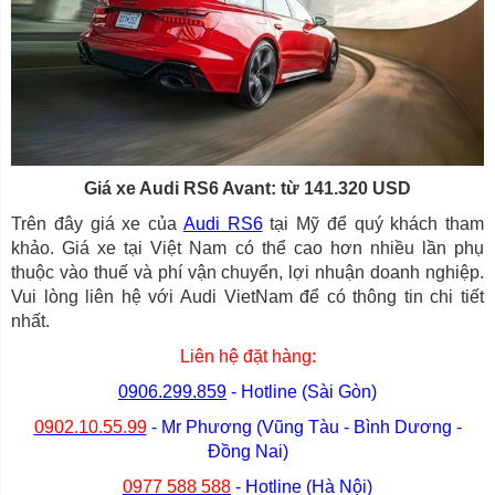
Giá xe Audi RS6 Avant: từ 141.320 USD
Trên đây giá xe của
Audi RS6
tại Mỹ để quý khách tham
khảo. Giá xe tại Việt Nam có thể cao hơn nhiều lần phụ
thuộc vào thuế và phí vận chuyển, lợi nhuận doanh nghiệp.
Vui lòng liên hệ với Audi VietNam để có thông tin chi tiết
nhất.
Liên hệ đặt hàng:
0906.299.859
- Hotline (Sài Gòn)
0902.10.55.99
- Mr Phương (Vũng Tàu - Bình Dương -
Đồng Nai)
0977 588 588
- Hotline (Hà Nội)