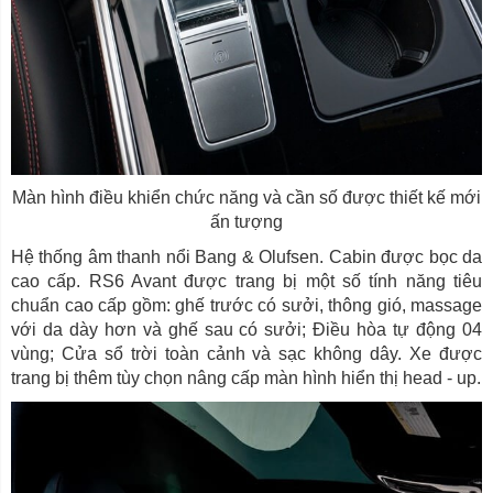
Màn hình điều khiển chức năng và cần số được thiết kế mới
ấn tượng
Hệ thống âm thanh nổi Bang & Olufsen. Cabin được bọc da
cao cấp. RS6 Avant được trang bị một số tính năng tiêu
chuẩn cao cấp gồm: ghế trước có sưởi, thông gió, massage
với da dày hơn và ghế sau có sưởi; Điều hòa tự động 04
vùng; Cửa sổ trời toàn cảnh và sạc không dây. Xe được
trang bị thêm tùy chọn nâng cấp màn hình hiển thị head - up.