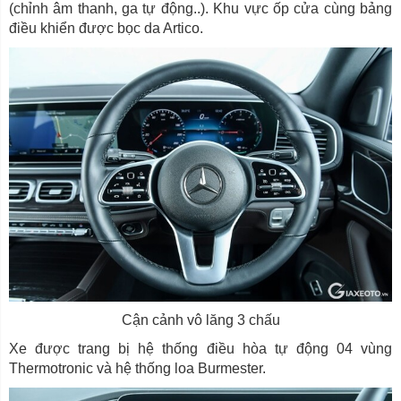
(chỉnh âm thanh, ga tự động..). Khu vực ốp cửa cùng bảng
điều khiển được bọc da Artico.
Cận cảnh vô lăng 3 chấu
Xe được trang bị hệ thống điều hòa tự động 04 vùng
Thermotronic và hệ thống loa Burmester.