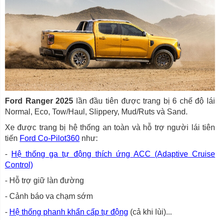
Ford Ranger 2025
lần đầu tiên được trang bị 6 chế độ lái
Normal, Eco, Tow/Haul, Slippery, Mud/Ruts và Sand.
Xe được trang bị hệ thống an toàn và hỗ trợ người lái tiên
tiến
Ford Co-Pilot360
như:
-
Hệ thống ga tự động thích ứng ACC (Adaptive Cruise
Control)
- Hỗ trợ giữ làn đường
- Cảnh báo va chạm sớm
-
Hệ thống phanh khẩn cấp tự động
(cả khi lùi)...