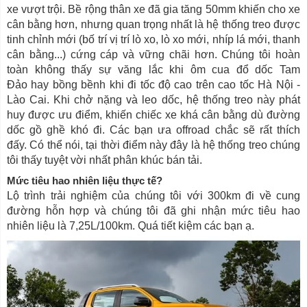
xe vượt trội. Bề rộng thân xe đã gia tăng 50mm khiến cho xe
cân bằng hơn, nhưng quan trọng nhất là hệ thống treo được
tinh chỉnh mới (bố trí vị trí lò xo, lò xo mới, nhíp lá mới, thanh
cân bằng...) cứng cáp và vững chãi hơn. Chúng tôi hoàn
toàn không thấy sự văng lắc khi ôm cua đổ dốc Tam
Đảo hay bồng bềnh khi đi tốc độ cao trên cao tốc Hà Nội -
Lào Cai. Khi chở nặng và leo dốc, hệ thống treo này phát
huy được ưu điểm, khiến chiếc xe khá cân bằng dù đường
dốc gồ ghề khó đi. Các bạn ưa offroad chắc sẽ rất thích
đấy. Có thể nói, tại thời điểm này đây là hệ thống treo chúng
tôi thấy tuyệt vời nhất phân khúc bán tải.
Mức tiêu hao nhiên liệu thực tế?
Lộ trình trải nghiệm của chúng tôi với 300km đi về cung
đường hỗn hợp và chúng tôi đã ghi nhận mức tiêu hao
nhiên liệu là 7,25L/100km. Quá tiết kiệm các bạn ạ.