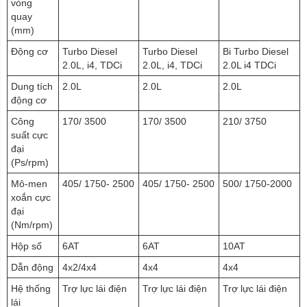
vòng
quay
(mm)
Động cơ
Turbo Diesel
Turbo Diesel
Bi Turbo Diesel
2.0L, i4, TDCi
2.0L, i4, TDCi
2.0L i4 TDCi
Dung tích
2.0L
2.0L
2.0L
động cơ
Công
170/ 3500
170/ 3500
210/ 3750
suất cực
đại
(Ps/rpm)
Mô-men
405/ 1750- 2500
405/ 1750- 2500
500/ 1750-2000
xoắn cực
đại
(Nm/rpm)
Hộp số
6AT
6AT
10AT
Dẫn động
4x2/4x4
4x4
4x4
Hệ thống
Trợ lực lái điện
Trợ lực lái điện
Trợ lực lái điện
lái