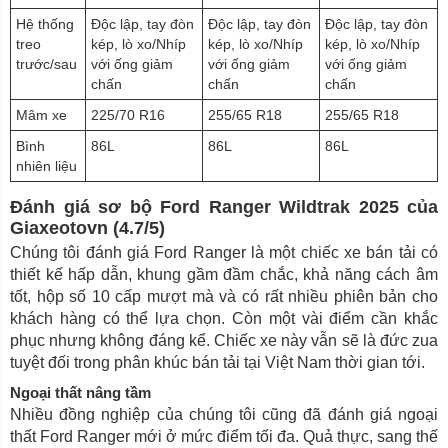
Hệ thống
Độc lập, tay đòn
Độc lập, tay đòn
Độc lập, tay đòn
treo
kép, lò xo/Nhíp
kép, lò xo/Nhíp
kép, lò xo/Nhíp
trước/sau
với ống giảm
với ống giảm
với ống giảm
chấn
chấn
chấn
Mâm xe
225/70 R16
255/65 R18
255/65 R18
Bình
86L
86L
86L
nhiên liệu
Đánh giá sơ bộ Ford Ranger Wildtrak 2025 của
Giaxeotovn (4.7/5)
Chúng tôi đánh giá Ford Ranger là một chiếc xe bán tải có
thiết kế hấp dẫn, khung gầm đầm chắc, khả năng cách âm
tốt, hộp số 10 cấp mượt mà và có rất nhiều phiên bản cho
khách hàng có thể lựa chọn. Còn một vài điểm cần khắc
phục nhưng không đáng kể. Chiếc xe này vẫn sẽ là đức zua
tuyệt đối trong phân khúc bán tải tại Việt Nam thời gian tới.
Ngoại thất nâng tầm
Nhiều đồng nghiệp của chúng tôi cũng đã đánh giá ngoại
thất Ford Ranger mới ở mức điểm tối đa. Quả thực, sang thế