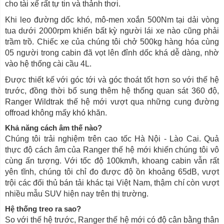
cho tài xế rất tự tin và thảnh thơi.
Khi leo đường dốc khó, mô-men xoắn 500Nm tại dải vòng
tua dưới 2000rpm khiến bất kỳ người lái xe nào cũng phải
trầm trồ. Chiếc xe của chúng tôi chở 500kg hàng hóa cùng
05 người trong cabin đã vọt lên đỉnh dốc khá dễ dàng, nhờ
vào hệ thống cài cầu 4L.
Được thiết kế với góc tới và góc thoát tốt hơn so với thế hệ
trước, đồng thời bổ sung thêm hệ thống quan sát 360 độ,
Ranger Wildtrak thế hệ mới vượt qua những cung đường
offroad không mấy khó khăn.
Khả năng cách âm thế nào?
Chúng tôi trải nghiệm trên cao tốc Hà Nội - Lào Cai. Quả
thực độ cách âm của Ranger thế hệ mới khiến chúng tôi vô
cùng ấn tượng. Với tốc độ 100km/h, khoang cabin vẫn rất
yên tĩnh, chúng tôi chỉ đo được độ ồn khoảng 65dB, vượt
trội các đối thủ bán tải khác tại Việt Nam, thậm chí còn vượt
nhiều mẫu SUV hiện nay trên thị trường.
Hệ thống treo ra sao?
So với thế hệ trước, Ranger thế hệ mới có độ cân bằng thân