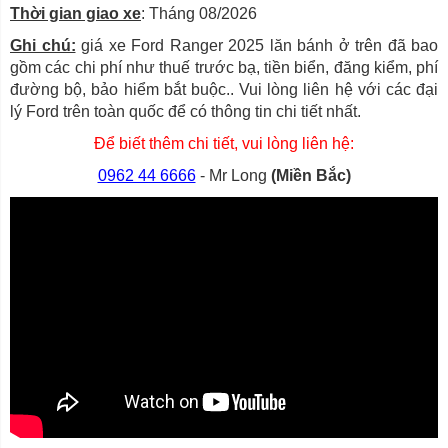
Thời gian giao xe
: Tháng 08/2026
Ghi chú:
giá xe Ford Ranger 2025 lăn bánh ở trên đã bao
gồm các chi phí như thuế trước bạ, tiền biển, đăng kiểm, phí
đường bộ, bảo hiểm bắt buộc.. Vui lòng liên hệ với các đại
lý Ford trên toàn quốc để có thông tin chi tiết nhất.
Để biết thêm chi tiết, vui lòng liên hệ:
0962 44 6666
- Mr Long
(Miền Bắc)