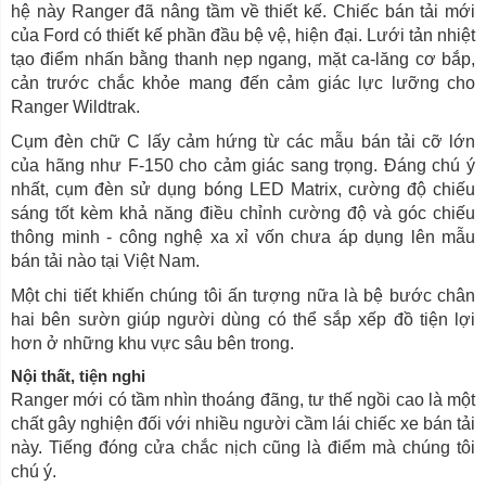
hệ này Ranger đã nâng tầm về thiết kế. Chiếc bán tải mới
của Ford có thiết kế phần đầu bệ vệ, hiện đại. Lưới tản nhiệt
tạo điểm nhấn bằng thanh nẹp ngang, mặt ca-lăng cơ bắp,
cản trước chắc khỏe mang đến cảm giác lực lưỡng cho
Ranger Wildtrak.
Cụm đèn chữ C lấy cảm hứng từ các mẫu bán tải cỡ lớn
của hãng như F-150 cho cảm giác sang trọng. Đáng chú ý
nhất, cụm đèn sử dụng bóng LED Matrix, cường độ chiếu
sáng tốt kèm khả năng điều chỉnh cường độ và góc chiếu
thông minh - công nghệ xa xỉ vốn chưa áp dụng lên mẫu
bán tải nào tại Việt Nam.
Một chi tiết khiến chúng tôi ấn tượng nữa là bệ bước chân
hai bên sườn giúp người dùng có thể sắp xếp đồ tiện lợi
hơn ở những khu vực sâu bên trong.
Nội thất, tiện nghi
Ranger mới có tầm nhìn thoáng đãng, tư thế ngồi cao là một
chất gây nghiện đối với nhiều người cầm lái chiếc xe bán tải
này. Tiếng đóng cửa chắc nịch cũng là điểm mà chúng tôi
chú ý.