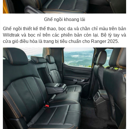
Ghế ngồi khoang lái
Ghế ngồi thiết kế thể thao, bọc da và chần chỉ màu trên bản
Wildtrak và bọc nỉ trên các phiên bản còn lại. Bệ tỳ tay và
cửa gió điều hòa là trang bị tiêu chuẩn cho Ranger 2025.