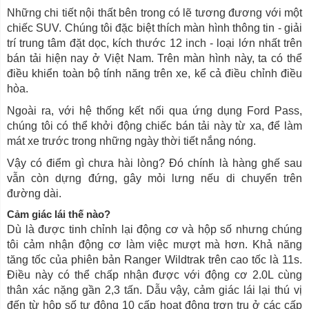
Những chi tiết nội thất bên trong có lẽ tương đương với một
chiếc SUV. Chúng tôi đặc biệt thích màn hình thông tin - giải
trí trung tâm đặt dọc, kích thước 12 inch - loại lớn nhất trên
bán tải hiện nay ở Việt Nam. Trên màn hình này, ta có thể
điều khiển toàn bộ tính năng trên xe, kể cả điều chỉnh điều
hòa.
Ngoài ra, với hệ thống kết nối qua ứng dụng Ford Pass,
chúng tôi có thể khởi động chiếc bán tải này từ xa, để làm
mát xe trước trong những ngày thời tiết nắng nóng.
Vậy có điểm gì chưa hài lòng? Đó chính là hàng ghế sau
vẫn còn dựng đứng, gây mỏi lưng nếu di chuyển trên
đường dài.
Cảm giác lái thế nào?
Dù là được tinh chỉnh lại động cơ và hộp số nhưng chúng
tôi cảm nhận động cơ làm việc mượt mà hơn. Khả năng
tăng tốc của phiên bản Ranger Wildtrak trên cao tốc là 11s.
Điều này có thể chấp nhận được với động cơ 2.0L cùng
thân xác nặng gần 2,3 tấn. Dẫu vậy, cảm giác lái lại thú vị
đến từ hộp số tự động 10 cấp hoạt động trơn tru ở các cấp