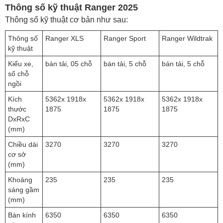
Thông số kỹ thuật Ranger 2025
Thông số kỹ thuật cơ bản như sau:
Thông số
Ranger XLS
Ranger Sport
Ranger Wildtrak
kỹ thuật
Kiểu xe,
bán tải, 05 chỗ
bán tải, 5 chỗ
bán tải, 5 chỗ
số chỗ
ngồi
Kích
5362x 1918x
5362x 1918x
5362x 1918x
thước
1875
1875
1875
DxRxC
(mm)
Chiều dài
3270
3270
3270
cơ sở
(mm)
Khoảng
235
235
235
sáng gầm
(mm)
Bán kính
6350
6350
6350