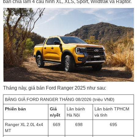
bản chia làm 4 cấu hình XL, XLS, Sport, Wildtrak và Raptor.
Tháng này, giá bán Ford Ranger 2025 như sau:
BẢNG GIÁ FORD RANGER THÁNG 08/2026 (triệu VNĐ)
Phiên bản
Giá
Lăn bánh
Lăn bánh TPHCM
n/yết
Hà Nội
và tỉnh
Ranger XL 2.0L 4x4
669
698
695
MT