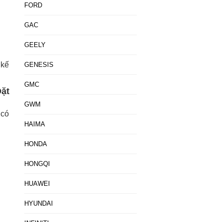
FORD
GAC
GEELY
 kế
GENESIS
GMC
ặt
GWM
 có
HAIMA
HONDA
HONGQI
HUAWEI
HYUNDAI