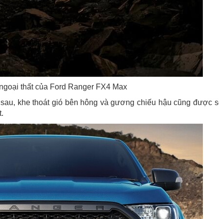
ngoại thất của Ford Ranger FX4 Max
n sau, khe thoát gió bên hông và gương chiếu hậu cũng được 
.