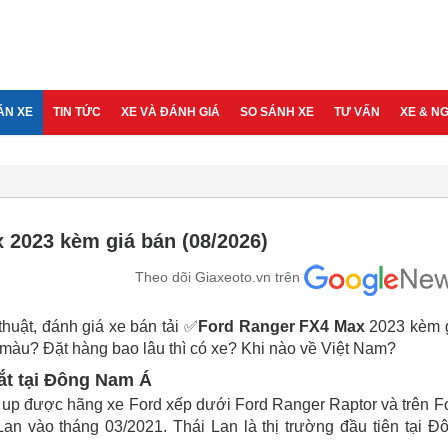
ÁN XE
TIN TỨC
XE VÀ ĐÁNH GIÁ
SO SÁNH XE
TƯ VẤN
XE & N
x 2023 kèm giá bán (08/2026)
Theo dõi Giaxeoto.vn trên
thuật, đánh giá xe bán tải ✅
Ford Ranger FX4 Max
2023 kèm 
màu? Đặt hàng bao lâu thì có xe? Khi nào về Việt Nam?
ắt tại Đông Nam Á
- up được hãng xe Ford xếp dưới Ford Ranger Raptor và trên F
Lan vào tháng 03/2021. Thái Lan là thị trường đầu tiên tại Đ