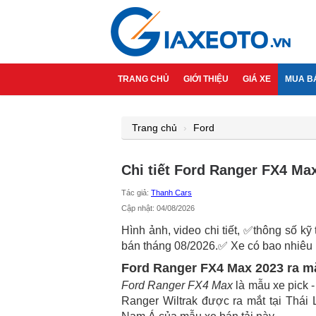
TRANG CHỦ
GIỚI THIỆU
GIÁ XE
MUA B
Trang chủ
Ford
Chi tiết Ford Ranger FX4 Ma
Tác giả:
Thanh Cars
Cập nhật: 04/08/2026
Hình ảnh, video chi tiết, ✅thông số kỹ 
bán tháng 08/2026.✅ Xe có bao nhiêu 
Ford Ranger FX4 Max 2023 ra m
Ford Ranger FX4 Max
là mẫu xe pick 
Ranger Wiltrak được ra mắt tại Thái 