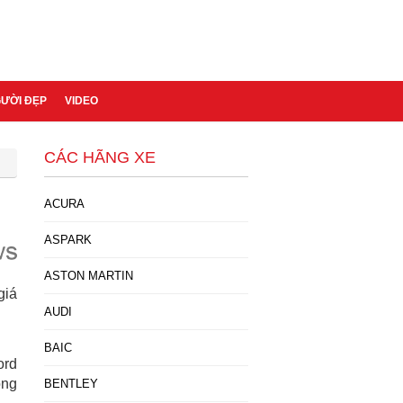
GƯỜI ĐẸP
VIDEO
CÁC HÃNG XE
ACURA
ASPARK
ASTON MARTIN
giá
AUDI
BAIC
ord
ông
BENTLEY