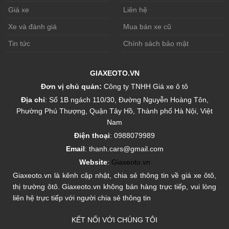
Giá xe
Liên hệ
Xe và đánh giá
Mua bán xe cũ
Tin tức
Chính sách bảo mật
GIAXEOTO.VN
Đơn vị chủ quản:
Công ty TNHH Giá xe ô tô
Địa chỉ
: Số 1B ngách 110/30, Đường Nguyễn Hoàng Tôn,
Phường Phú Thượng, Quận Tây Hồ, Thành phố Hà Nội, Việt
Nam
Điện thoại
: 0988079989
Email
: thanh.cars@gmail.com
Website
:
Giaxeoto.vn
Giaxeoto.vn là kênh cập nhật, chia sẻ thông tin về giá xe ôtô,
thị trường ôtô. Giaxeoto.vn không bán hàng trực tiếp, vui lòng
liên hệ trực tiếp với người chia sẻ thông tin
KẾT NỐI VỚI CHÚNG TÔI