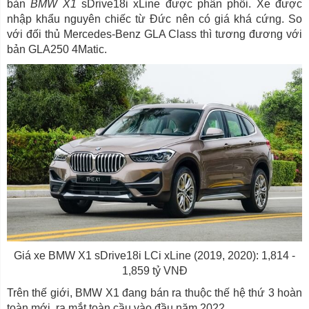
bản
BMW X1
sDrive18i xLine được phân phối. Xe được
nhập khẩu nguyên chiếc từ Đức nên có giá khá cứng. So
với đối thủ Mercedes-Benz GLA Class thì tương đương với
bản GLA250 4Matic.
Giá xe BMW X1 sDrive18i LCi xLine (2019, 2020): 1,814 -
1,859 tỷ VNĐ
Trên thế giới, BMW X1 đang bán ra thuộc thế hệ thứ 3 hoàn
toàn mới, ra mắt toàn cầu vào đầu năm 2022.