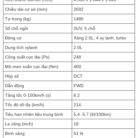
Chiều dài cơ sở (mm)
2692
Tự trọng (kg)
1486
Số chỗ ngồi
SUV, 5 chỗ
Động cơ
Xăng 2.0L, 4 xy lanh, turbo
Dung tích xylanh
2.0L
Công suất cực đại (Ps)
248
Mô-men xoắn cực đại (Nm)
400
Hộp số
DCT
Dẫn động
FWD
Tăng tốc 0-100km/h (s)
6.2
Tốc độ tối đa (km/h)
214
Tiêu hao nhiên liệu trung bình
5,4 -5,7 (lít/100km)
La zăng (inch)
18
Bình xăng
51 lít