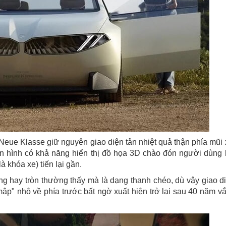
ue Klasse giữ nguyên giao diện tản nhiệt quả thận phía mũi 
n hình có khả năng hiển thị đồ họa 3D chào đón người dùng 
 khóa xe) tiến lại gần.
g hay tròn thường thấy mà là dạng thanh chéo, dù vậy giao d
mập" nhô về phía trước bất ngờ xuất hiện trở lại sau 40 năm v