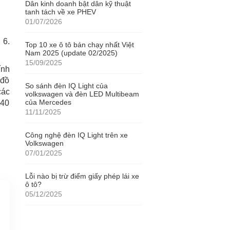
Dân kinh doanh bật dân kỹ thuật
tanh tách về xe PHEV
01/07/2026
 6.
Top 10 xe ô tô bán chạy nhất Việt
Nam 2025 (update 02/2025)
15/09/2025
ính
 đồ
So sánh đèn IQ Light của
các
volkswagen và đèn LED Multibeam
của Mercedes
340
11/11/2025
Công nghệ đèn IQ Light trên xe
Volkswagen
07/01/2025
Lỗi nào bị trừ điểm giấy phép lái xe
ô tô?
05/12/2025