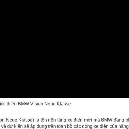
iới thiệu BMW Vision Neue Klasse
n Neue Klasse) là tên nền tảng xe điện mới mà BMW đang p
1 và dự kiến sẽ áp dụng trên toàn bộ các dòng xe điện của hãng