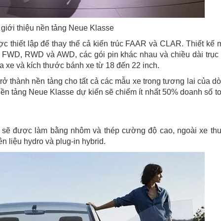
iới thiệu nền tảng Neue Klasse
thiết lập để thay thế cả kiến ​​trúc FAAR và CLAR. Thiết kế 
g FWD, RWD và AWD, các gói pin khác nhau và chiều dài trục
a xe và kích thước bánh xe từ 18 đến 22 inch.
ở thành nền tảng cho tất cả các mẫu xe trong tương lai của d
ền tảng Neue Klasse dự kiến ​​sẽ chiếm ít nhất 50% doanh số t
sẽ được làm bằng nhôm và thép cường độ cao, ngoài xe th
n liệu hydro và plug-in hybrid.