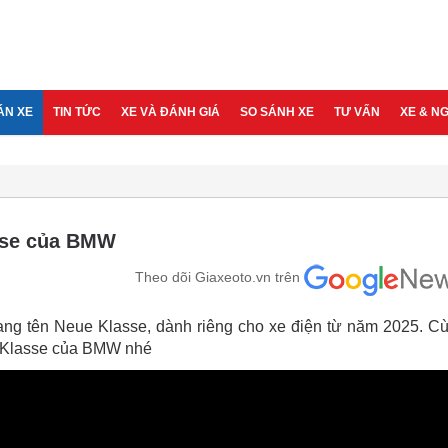
ÁN XE
TIN TỨC
XE VÀ ĐÁNH GIÁ
SO SÁNH XE
TƯ VẤN
XE & N
sse của BMW
Theo dõi Giaxeoto.vn trên
ng tên Neue Klasse, dành riêng cho xe điện từ năm 2025. C
e Klasse của BMW nhé