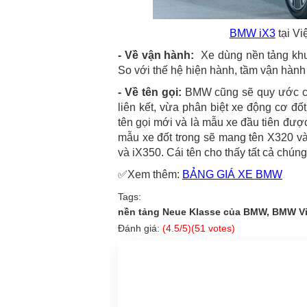
BMW iX3
tại V
- Về vận hành:
Xe dùng nền tảng khu
So với thế hệ hiện hành, tầm vận hành
- Về tên gọi:
BMW cũng sẽ quy ước cá
liên kết, vừa phân biệt xe động cơ đ
tên gọi mới và là mẫu xe đầu tiên đượ
mẫu xe đốt trong sẽ mang tên X320 và 
và iX350. Cái tên cho thấy tất cả chún
✅Xem thêm:
BẢNG GIÁ XE BMW
Tags:
nền tảng Neue Klasse của BMW, BMW Vi
Đánh giá:
(
4.5
/5)(
51
votes)