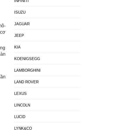
INFINITI
ISUZU
JAGUAR
mô-
 cơ
JEEP
KIA
òng
oàn
KOENIGSEGG
LAMBORGHINI
uần
LAND ROVER
LEXUS
LINCOLN
LUCID
LYNK&CO