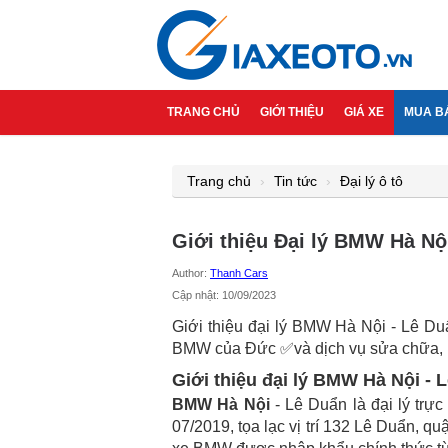
TRANG CHỦ
GIỚI THIỆU
GIÁ XE
MUA B
Trang chủ
Tin tức
Đại lý ô tô
Giới thiệu Đại lý BMW Hà Nộ
Author:
Thanh Cars
Cập nhật: 10/09/2023
Giới thiệu đại lý BMW Hà Nội - Lê D
BMW của Đức ✅và dịch vụ sửa chữa, p
Giới thiệu đại lý BMW Hà Nội - 
BMW Hà Nội
- Lê Duẩn là đại lý tr
07/2019, tọa lạc vị trí 132 Lê Duẩn,