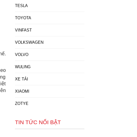
TESLA
TOYOTA
VINFAST
VOLKSWAGEN
hế.
VOLVO
WULING
heo
ăng
XE TẢI
iệt
iên
XIAOMI
ZOTYE
TIN TỨC NỔI BẬT