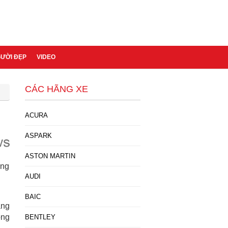
GƯỜI ĐẸP
VIDEO
CÁC HÃNG XE
ACURA
ASPARK
ASTON MARTIN
ang
AUDI
BAIC
áng
òng
BENTLEY