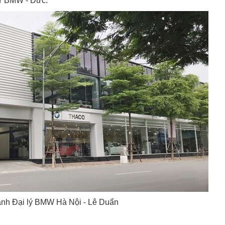
ừ BMW - Đức.
ảnh Đại lý BMW Hà Nội - Lê Duẩn