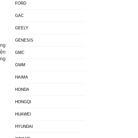
FORD
GAC
GEELY
GENESIS
ưng
iện
GMC
ang
GWM
HAIMA
HONDA
HONGQI
HUAWEI
HYUNDAI