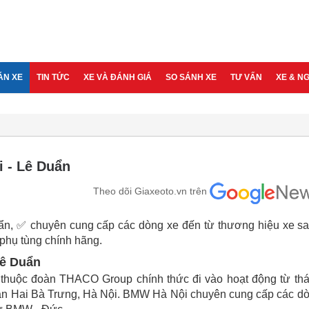
ÁN XE
TIN TỨC
XE VÀ ĐÁNH GIÁ
SO SÁNH XE
TƯ VẤN
XE & N
i - Lê Duẩn
Theo dõi Giaxeoto.vn trên
uẩn, ✅ chuyên cung cấp các dòng xe đến từ thương hiệu xe s
hụ tùng chính hãng.
Lê Duẩn
ực thuộc đoàn THACO Group chính thức đi vào hoạt động từ th
 quận Hai Bà Trưng, Hà Nội. BMW Hà Nội chuyên cung cấp các d