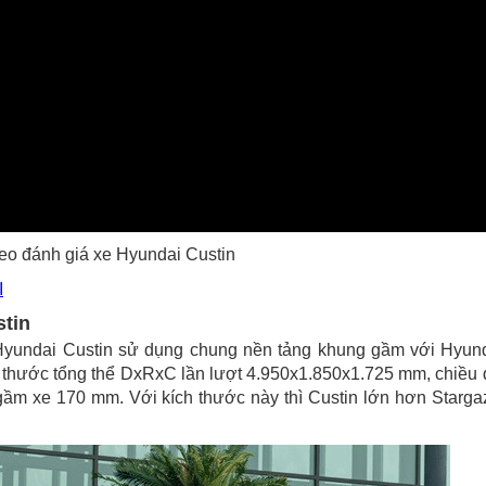
eo đánh giá xe Hyundai Custin
I
stin
à Hyundai Custin sử dụng chung nền tảng khung gầm với Hyun
h thước tổng thể DxRxC lần lượt 4.950x1.850x1.725 mm, chiều 
ầm xe 170 mm. Với kích thước này thì Custin lớn hơn Starga