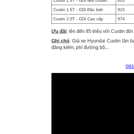
Custin 1.5T - GDi tiêu chuẩn
820
Custin 1.5T - GDi Đặc biệt
915
Custin 2.0T - GDi Cao cấp
974
Ưu đãi
: lên đến 85 triệu với Custin đờ
Ghi chú
: Giá xe Hyundai Custin lăn bá
đăng kiểm, phí đường bộ...
093