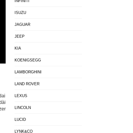
INFINITI
ISUZU
JAGUAR
JEEP
KIA
KOENIGSEGG
LAMBORGHINI
LAND ROVER
dai
LEXUS
dài
LINCOLN
zer
LUCID
LYNK&CO