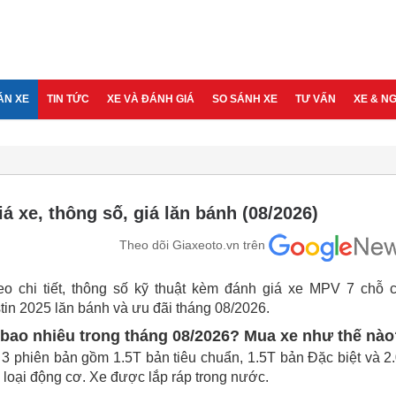
ÁN XE
TIN TỨC
XE VÀ ĐÁNH GIÁ
SO SÁNH XE
TƯ VẤN
XE & N
á xe, thông số, giá lăn bánh (08/2026)
Theo dõi Giaxeoto.vn trên
deo chi tiết, thông số kỹ thuật kèm đánh giá xe MPV 7 chỗ 
in 2025 lăn bánh và ưu đãi tháng 08/2026.
 bao nhiêu trong tháng 08/2026? Mua xe như thế nào
3 phiên bản gồm 1.5T bản tiêu chuẩn, 1.5T bản Đặc biệt và 2
loại động cơ. Xe được lắp ráp trong nước.