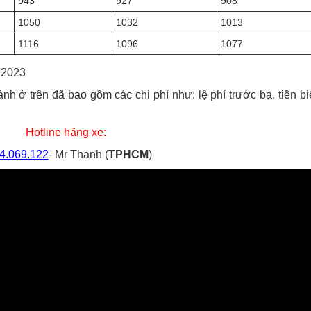
943
927
908
1050
1032
1013
1116
1096
1077
i 2023
nh ở trên đã bao gồm các chi phí như: lệ phí trước bạ, tiền bi
Hotline hãng xe:
4.069.122
- Mr Thanh (
TPHCM
)