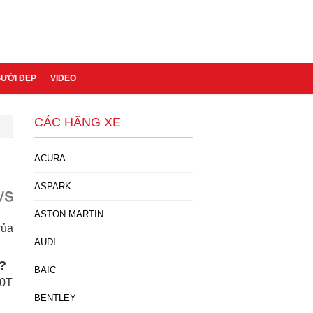
GƯỜI ĐẸP
VIDEO
CÁC HÃNG XE
ACURA
ASPARK
ASTON MARTIN
của
AUDI
?
BAIC
.0T
BENTLEY