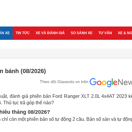
ÁN XE
TIN TỨC
XE VÀ ĐÁNH GIÁ
SO SÁNH XE
TƯ VẤN
XE & N
n bánh (08/2026)
Theo dõi Giaxeoto.vn trên
ỹ thuật, đánh giá phiên bản Ford Ranger XLT 2.0L 4x4AT 2023 
. Thủ tục trả góp thế nào?
hiêu tháng 08/2026?
 chỉ còn một phiên bản số tự động 2 cầu. Bản số sàn và tự độn