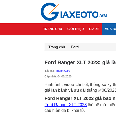
TRANG CHỦ
GIỚI THIỆU
GIÁ XE
MUA B
Trang chủ
Ford
Ford Ranger XLT 2023: giá lă
Tác giả:
Thanh Cars
Cập nhật: 04/08/2026
Hình ảnh, video chi tiết, thông số k
giá lăn bánh và ưu đãi tháng ✅08/2026
Ford Ranger XLT 2023 giá bao n
Ford Ranger XLT 2023
thế hệ mới hiện
cầu hiện đã bị khai tử.