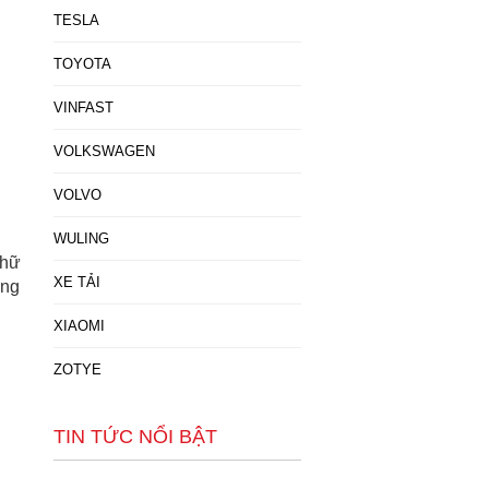
TESLA
TOYOTA
VINFAST
VOLKSWAGEN
VOLVO
WULING
chữ
XE TẢI
ơng
XIAOMI
ZOTYE
TIN TỨC NỔI BẬT