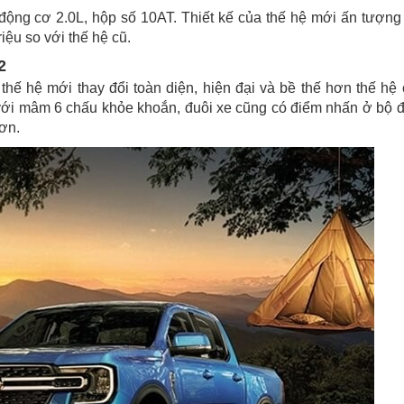
động cơ 2.0L, hộp số 10AT. Thiết kế của thế hệ mới ấn tượng
iệu so với thế hệ cũ.
2
hế hệ mới thay đổi toàn diện, hiện đại và bề thế hơn thế hệ 
với mâm 6 chấu khỏe khoắn, đuôi xe cũng có điểm nhấn ở bộ 
ơn.