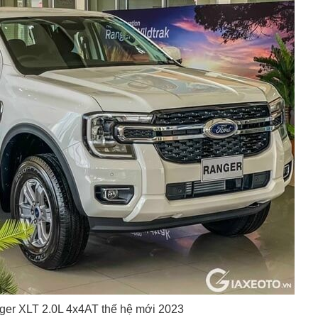
ger XLT 2.0L 4x4AT thế hệ mới 2023