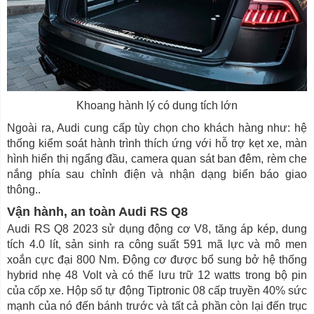
Khoang hành lý có dung tích lớn
Ngoài ra, Audi cung cấp tùy chọn cho khách hàng như: hệ
thống kiểm soát hành trình thích ứng với hỗ trợ kẹt xe, màn
hình hiển thị ngẩng đầu, camera quan sát ban đêm, rèm che
nắng phía sau chỉnh điện và nhận dạng biển báo giao
thông..
Vận hành, an toàn Audi RS Q8
Audi RS Q8 2023 sử dụng động cơ V8, tăng áp kép, dung
tích 4.0 lít, sản sinh ra công suất 591 mã lực và mô men
xoắn cực đại 800 Nm. Động cơ được bổ sung bở hệ thống
hybrid nhẹ 48 Volt và có thể lưu trữ 12 watts trong bộ pin
của cốp xe. Hộp số tự động Tiptronic 08 cấp truyền 40% sức
mạnh của nó đến bánh trước và tất cả phần còn lại đến trục