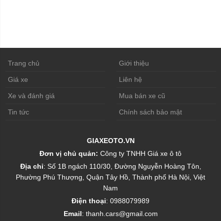
Trang chủ
Giới thiệu
Giá xe
Liên hệ
Xe và đánh giá
Mua bán xe cũ
Tin tức
Chính sách bảo mật
GIAXEOTO.VN
Đơn vị chủ quản:
Công ty TNHH Giá xe ô tô
Địa chỉ
: Số 1B ngách 110/30, Đường Nguyễn Hoàng Tôn,
Phường Phú Thượng, Quận Tây Hồ, Thành phố Hà Nội, Việt
Nam
Điện thoại
: 0988079989
Email
: thanh.cars@gmail.com