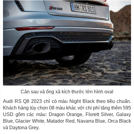
Cản sau và ống xả kích thước lớn hình oval
Audi RS Q8 2023 chỉ có màu Night Black theo tiêu chuẩn.
Khách hàng tùy chọn 08 màu khác với chi phí tăng thêm 595
USD gồm các màu: Dragon Orange, Florett Silver, Galaxy
Blue, Glacier White, Matador Red, Navarra Blue, Orca Black
và Daytona Grey.