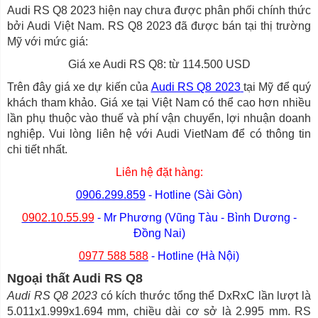
Audi RS Q8 2023 hiện nay chưa được phân phối chính thức
bởi Audi Việt Nam. RS Q8 2023 đã được bán tại thị trường
Mỹ với mức giá:
Giá xe Audi RS Q8: từ 114.500 USD
Trên đây giá xe dự kiến của
Audi RS Q8 2023
tại Mỹ để quý
khách tham khảo. Giá xe tại Việt Nam có thể cao hơn nhiều
lần phụ thuộc vào thuế và phí vận chuyển, lợi nhuận doanh
nghiệp. Vui lòng liên hệ với Audi VietNam để có thông tin
chi tiết nhất.
Liên hệ đặt hàng:
0906.299.859
- Hotline (Sài Gòn)
0902.10.55.99
- Mr Phương (Vũng Tàu - Bình Dương -
Đồng Nai)
0977 588 588
- Hotline (Hà Nội)
Ngoại thất Audi RS Q8
Audi RS Q8 2023
có kích thước tổng thể DxRxC lần lượt là
5.011x1.999x1.694 mm, chiều dài cơ sở là 2.995 mm. RS