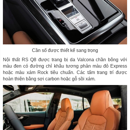
Cần số được thiết kế sang trọng
Nội thất RS Q8 được trang bị da Valcona chần bông với
màu đen có đường chỉ khâu tương phản màu đỏ Express
hoặc màu xám Rock tiêu chuẩn. Các tấm trang trí được
hoàn thiện bằng sợi carbon hoặc gỗ sồi xám.