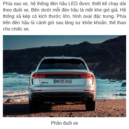
Phía sau xe, hệ thống đèn hậu LED được thiết kế chạy dài
theo đuôi xe. Bên dưới mỗi đèn hậu là một khe gió giả. Hệ
thống xả kép có kích thước lớn, hình oval đặc trưng. Phía
trên đèn hậu là cánh gió sau tăng sự khỏe khoắn, thể thao
cho chiếc xe.
Phần đuôi xe