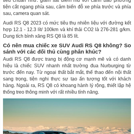
tiêu chuẩn như: giám sát điểm mù với cảnh báo phương
tiện cắt ngang phía sau, cảm biến đỗ xe phía trước và phía
sau, camera quan sát.
Audi RS Q8 2023 có mức tiêu thụ nhiên liệu với đường kết
hợp 12.1 - 12.3 lít/ 100km và khí thải CO2 là 276-281 g/km.
Dung tích bình xăng RS Q8 là 85 lít.
Có nên mua chiếc xe SUV Audi RS Q8 không? So
sánh với các đối thủ cùng phân khúc?
Audi RS Q8 được trang bị động cơ mạnh mẽ và có danh
hiệu là chiếc SUV nhanh nhất trường đua Nurburging từ
trước đến nay. Từ ngoại thất bắt mắt, thể thao đến nội thất
sang trọng, tiện nghi thực sự tạo ấn tượng tốt với khách
hàng. Ngoài ra, RS Q8 có khoang hành lý rộng, thiết lập hệ
thống treo thông minh với rất nhiều tính năng.