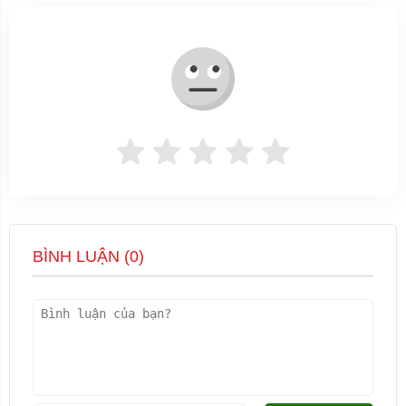
BÌNH LUẬN (
0
)