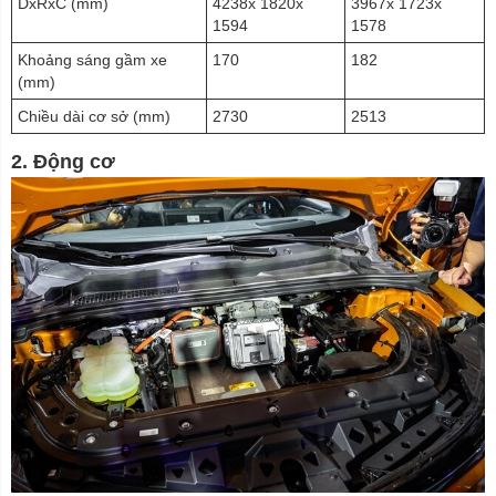
DxRxC (mm)
4238x 1820x
3967x 1723x
1594
1578
Khoảng sáng gầm xe
170
182
(mm)
Chiều dài cơ sở (mm)
2730
2513
2. Động cơ