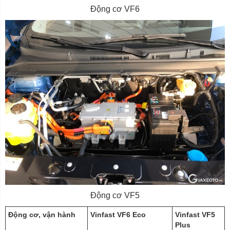
Động cơ VF6
Động cơ VF5
Động cơ, vận hành
Vinfast VF6 Eco
Vinfast VF5
Plus