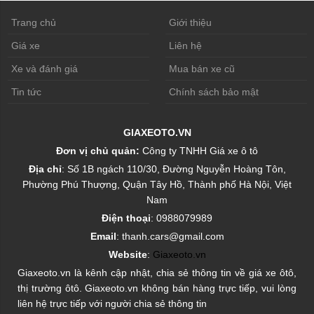
Trang chủ
Giới thiệu
Giá xe
Liên hệ
Xe và đánh giá
Mua bán xe cũ
Tin tức
Chính sách bảo mật
GIAXEOTO.VN
Đơn vị chủ quản:
Công ty TNHH Giá xe ô tô
Địa chỉ
: Số 1B ngách 110/30, Đường Nguyễn Hoàng Tôn,
Phường Phú Thượng, Quận Tây Hồ, Thành phố Hà Nội, Việt
Nam
Điện thoại
: 0988079989
Email
: thanh.cars@gmail.com
Website
:
Giaxeoto.vn
Giaxeoto.vn là kênh cập nhật, chia sẻ thông tin về giá xe ôtô,
thị trường ôtô. Giaxeoto.vn không bán hàng trực tiếp, vui lòng
liên hệ trực tiếp với người chia sẻ thông tin