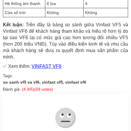
Hệ thống âm thanh
6 loa
4
Cửa sổ trời
Không
Không
Kết luận:
Trên đây là bảng so sánh giữa Vinfast VF5 và
Vinfast VF6 để khách hàng tham khảo và hiểu rõ hơn lý do
tại sao VF6 lại có mức giá cao hơn tương đối nhiều VF5
(hơn 200 triệu VNĐ). Tùy vào điều kiện kinh tế và nhu cầu
mà khách hàng sẽ đưa ra quyết định mua sản phẩm của
mình.
✅ Xem thêm:
VINFAST VF6
Tags:
so sanh vf5 va vf6, vinfast vf5, vinfast vf6
Đánh giá:
(
4.4
/5)(
59
votes)