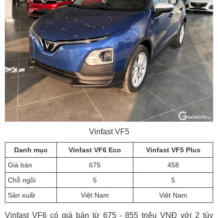
Vinfast VF5
Danh mục
Vinfast VF6 Eco
Vinfast VF5 Plus
Giá bán
675
458
Chỗ ngồi
5
5
Sản xuất
Việt Nam
Việt Nam
Vinfast VF6 có giá bán từ 675 - 855 triệu VNĐ với 2 tùy