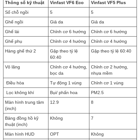
Thông số kỹ thuật
Vinfast VF6 Eco
Vinfast VF5 Plus
Số chỗ ngồi
5
5
Ghế ngồi
Giả da
Giả da
Ghế lái
Chỉnh cơ 6 hướng
Chỉnh cơ 6 hướng
Ghế phụ
Chỉnh cơ 4 hướng
Chỉnh cơ 4 hướng
Hàng ghế thứ 2
Gập theo tỷ lệ
Gập theo tỷ lệ 60:40
60:40
Vô lăng
Chỉnh cơ 4 hướng,
Chỉnh cơ 2 hướng,
bọc da
nhựa mềm
Điều hòa
Tự động 1 vùng
Chỉnh cơ 1 vùng
Lọc không khí
Bụi/ phấn hoa
PM2.5
Màn hình trung tâm
12.9
8
(inch)
Bảng đồng hồ kỹ
Không
7
thuật (inch)
Màn hình HUD
OPT
Không