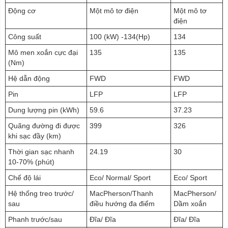
Động cơ
Một mô tơ điện
Một mô tơ
điện
Công suất
100 (kW) -134(Hp)
134
Mô men xoắn cực đại
135
135
(Nm)
Hệ dẫn động
FWD
FWD
Pin
LFP
LFP
Dung lượng pin (kWh)
59.6
37.23
Quãng đường đi được
399
326
khi sạc đầy (km)
Thời gian sạc nhanh
24.19
30
10-70% (phút)
Chế độ lái
Eco/ Normal/ Sport
Eco/ Sport
Hệ thống treo trước/
MacPherson/Thanh
MacPherson/
sau
điều hướng đa điểm
Dầm xoắn
Phanh trước/sau
Đĩa/ Đĩa
Đĩa/ Đĩa